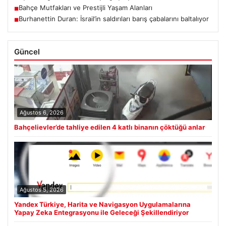
Bahçe Mutfakları ve Prestijli Yaşam Alanları
■
Burhanettin Duran: İsrail’in saldırıları barış çabalarını baltalıyor
■
Güncel
Ağustos 6, 2026
Bahçelievler’de tahliye edilen 4 katlı binanın çöktüğü anlar
Ağustos 5, 2026
Yandex Türkiye, Harita ve Navigasyon Uygulamalarına
Yapay Zeka Entegrasyonu ile Geleceği Şekillendiriyor