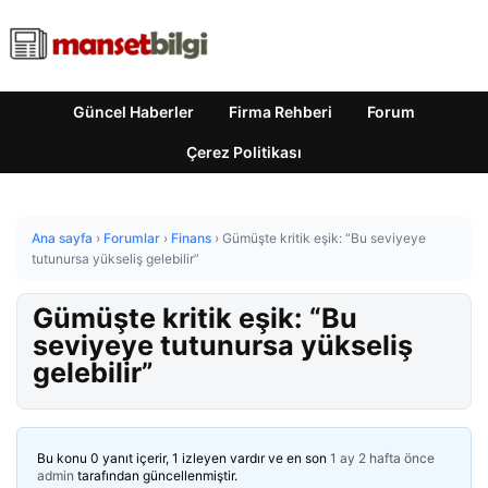
Güncel Haberler
Firma Rehberi
Forum
Çerez Politikası
Ana sayfa
›
Forumlar
›
Finans
›
Gümüşte kritik eşik: “Bu seviyeye
tutunursa yükseliş gelebilir”
Gümüşte kritik eşik: “Bu
seviyeye tutunursa yükseliş
gelebilir”
Bu konu 0 yanıt içerir, 1 izleyen vardır ve en son
1 ay 2 hafta önce
admin
tarafından güncellenmiştir.