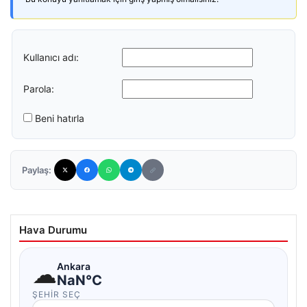
Kullanıcı adı:
Parola:
Beni hatırla
Paylaş:
Hava Durumu
☁
Ankara
NaN°C
ŞEHIR SEÇ