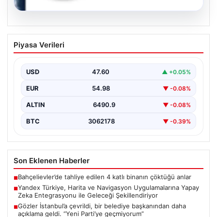
05.08.2026
Yandex Türkiye, Harita ve Navigasyon
Piyasa Verileri
Uygulamalarına Yapay Zeka
Entegrasyonu ile Geleceği
Şekillendiriyor
USD
47.60
▲ +0.05%
Yandex Türkiye, teknolojik gelişmeler ışığında önemli
EUR
54.98
▼ -0.08%
bir adım atarak, en popüler harita ve navigasyon…
ALTIN
6490.9
▼ -0.08%
BTC
3062178
▼ -0.39%
Son Eklenen Haberler
Bahçelievler’de tahliye edilen 4 katlı binanın çöktüğü anlar
■
Yandex Türkiye, Harita ve Navigasyon Uygulamalarına Yapay
■
Zeka Entegrasyonu ile Geleceği Şekillendiriyor
Gözler İstanbul’a çevrildi, bir belediye başkanından daha
■
açıklama geldi. “Yeni Parti’ye geçmiyorum”