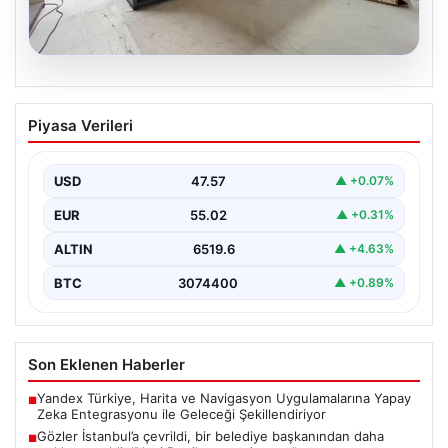
04.08.2026
Bahçe Mutfakları ve Prestijli Yaşam
Piyasa Verileri
Alanları
Doğal hava tasarımı günümüzde önemli bir gelişim
sürdürmektedir. Özellikle lüks konutlarda bulunan
USD
47.57
▲ +0.07%
kullanıcılar, bahçe…
EUR
55.02
▲ +0.31%
ALTIN
6519.6
▲ +4.63%
BTC
3074400
▲ +0.89%
Son Eklenen Haberler
Yandex Türkiye, Harita ve Navigasyon Uygulamalarına Yapay
■
Zeka Entegrasyonu ile Geleceği Şekillendiriyor
Gözler İstanbul’a çevrildi, bir belediye başkanından daha
■