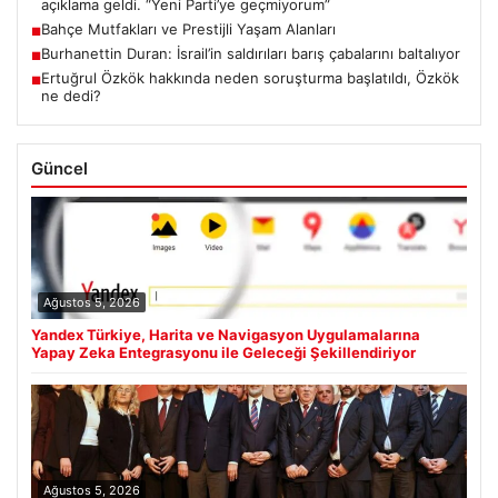
açıklama geldi. “Yeni Parti’ye geçmiyorum”
Bahçe Mutfakları ve Prestijli Yaşam Alanları
■
Burhanettin Duran: İsrail’in saldırıları barış çabalarını baltalıyor
■
Ertuğrul Özkök hakkında neden soruşturma başlatıldı, Özkök
■
ne dedi?
Güncel
Ağustos 5, 2026
Yandex Türkiye, Harita ve Navigasyon Uygulamalarına
Yapay Zeka Entegrasyonu ile Geleceği Şekillendiriyor
Ağustos 5, 2026