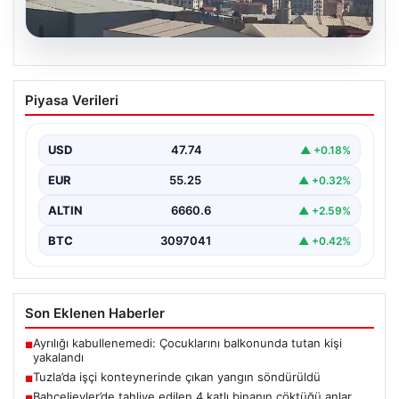
07.08.2026
Tuzla’da işçi konteynerinde çıkan
Piyasa Verileri
yangın söndürüldü
Tuzla'da bir inşaat şantiyesinde yer alan iki katlı ve 28
kişinin kaldığı işçi konteynerinde…
USD
47.74
▲ +0.18%
EUR
55.25
▲ +0.32%
ALTIN
6660.6
▲ +2.59%
BTC
3097041
▲ +0.42%
Son Eklenen Haberler
Ayrılığı kabullenemedi: Çocuklarını balkonunda tutan kişi
■
yakalandı
Tuzla’da işçi konteynerinde çıkan yangın söndürüldü
■
Bahçelievler’de tahliye edilen 4 katlı binanın çöktüğü anlar
■