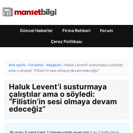
Güncel Haberler
Firma Rehberi
Forum
Çerez Politikası
Ana sayfa
›
Forumlar
›
Magazin
›
Haluk Levent’i susturmaya çalıştılar
ama o söyledi: “Filistin’in sesi olmaya devam edeceğiz”
Haluk Levent’i susturmaya
çalıştılar ama o söyledi:
“Filistin’in sesi olmaya devam
edeceğiz”
Bu konu 0 yanıt içerir, 1 izleyen vardır ve en son
2 ay 2 hafta önce