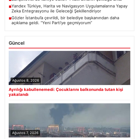
Yandex Türkiye, Harita ve Navigasyon Uygulamalarına Yapay
■
Zeka Entegrasyonu ile Geleceği Şekillendiriyor
Gözler İstanbul’a çevrildi, bir belediye başkanından daha
■
açıklama geldi. “Yeni Parti’ye geçmiyorum”
Güncel
Ağustos 8, 2026
Ayrılığı kabullenemedi: Çocuklarını balkonunda tutan kişi
yakalandı
Ağustos 7, 2026