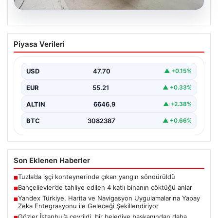
04.08.2026
Bahçe Mutfakları ve Prestijli Yaşam
Piyasa Verileri
Alanları
Doğal hava tasarımı günümüzde önemli bir gelişim
sürdürmektedir. Özellikle lüks konutlarda bulunan
USD
47.70
▲ +0.15%
kullanıcılar, bahçe…
EUR
55.21
▲ +0.33%
ALTIN
6646.9
▲ +2.38%
BTC
3082387
▲ +0.66%
Son Eklenen Haberler
Tuzla’da işçi konteynerinde çıkan yangın söndürüldü
■
Bahçelievler’de tahliye edilen 4 katlı binanın çöktüğü anlar
■
Yandex Türkiye, Harita ve Navigasyon Uygulamalarına Yapay
■
Zeka Entegrasyonu ile Geleceği Şekillendiriyor
Gözler İstanbul’a çevrildi, bir belediye başkanından daha
■