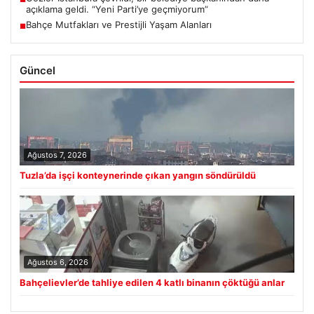
açıklama geldi. “Yeni Parti’ye geçmiyorum”
Bahçe Mutfakları ve Prestijli Yaşam Alanları
■
Güncel
Ağustos 7, 2026
Tuzla’da işçi konteynerinde çıkan yangın söndürüldü
Ağustos 6, 2026
Bahçelievler’de tahliye edilen 4 katlı binanın çöktüğü anlar