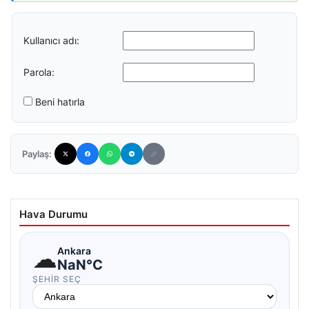
Kullanıcı adı:
Parola:
Beni hatırla
Paylaş:
Hava Durumu
☁
Ankara
NaN°C
ŞEHIR SEÇ