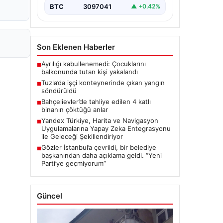
BTC
3097041
▲ +0.42%
Son Eklenen Haberler
Ayrılığı kabullenemedi: Çocuklarını
■
balkonunda tutan kişi yakalandı
Tuzla’da işçi konteynerinde çıkan yangın
■
söndürüldü
Bahçelievler’de tahliye edilen 4 katlı
■
binanın çöktüğü anlar
Yandex Türkiye, Harita ve Navigasyon
■
Uygulamalarına Yapay Zeka Entegrasyonu
ile Geleceği Şekillendiriyor
Gözler İstanbul’a çevrildi, bir belediye
■
başkanından daha açıklama geldi. “Yeni
Parti’ye geçmiyorum”
Güncel