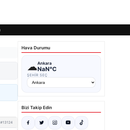
ı
Hava Durumu
☁
Ankara
NaN°C
ŞEHIR SEÇ
Bizi Takip Edin
#13124