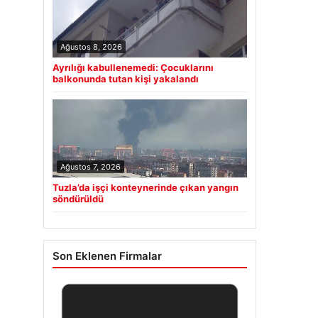
Ağustos 8, 2026
Ayrılığı kabullenemedi: Çocuklarını
balkonunda tutan kişi yakalandı
Ağustos 7, 2026
Tuzla’da işçi konteynerinde çıkan yangın
söndürüldü
Son Eklenen Firmalar