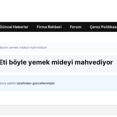
Güncel Haberler
Firma Rehberi
Forum
Çerez Politikas
ti böyle yemek mideyi mahvediyor
! Eti böyle yemek mideyi mahvediyor
 önce
admin
tarafından güncellenmiştir.