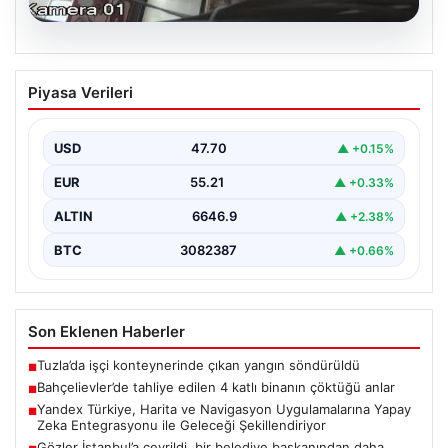
06.08.2026
Bahçelievler’de tahliye edilen 4 katlı
Piyasa Verileri
binanın çöktüğü anlar
{ "title": "Bahçelievler'de 4 Katlı Binanın Çökmenin
Detayları ve Güvenlik Önlemleri", "content": "İstanbul'un
USD
47.70
▲ +0.15%
Bahçelievler…
EUR
55.21
▲ +0.33%
ALTIN
6646.9
▲ +2.38%
BTC
3082387
▲ +0.66%
Son Eklenen Haberler
Tuzla’da işçi konteynerinde çıkan yangın söndürüldü
■
Bahçelievler’de tahliye edilen 4 katlı binanın çöktüğü anlar
■
Yandex Türkiye, Harita ve Navigasyon Uygulamalarına Yapay
■
Zeka Entegrasyonu ile Geleceği Şekillendiriyor
Gözler İstanbul’a çevrildi, bir belediye başkanından daha