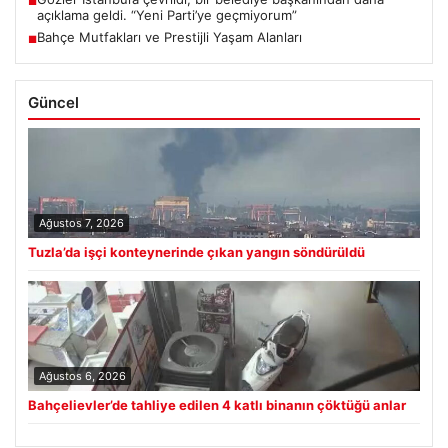
■
açıklama geldi. “Yeni Parti’ye geçmiyorum”
Bahçe Mutfakları ve Prestijli Yaşam Alanları
■
Güncel
Ağustos 7, 2026
Tuzla’da işçi konteynerinde çıkan yangın söndürüldü
Ağustos 6, 2026
Bahçelievler’de tahliye edilen 4 katlı binanın çöktüğü anlar