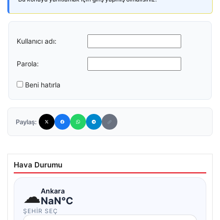
Kullanıcı adı:
Parola:
Beni hatırla
Paylaş:
Hava Durumu
☁
Ankara
NaN°C
ŞEHIR SEÇ