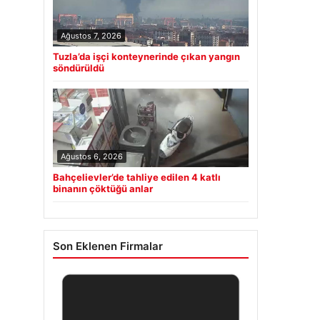
Ağustos 7, 2026
Tuzla’da işçi konteynerinde çıkan yangın
söndürüldü
Ağustos 6, 2026
Bahçelievler’de tahliye edilen 4 katlı
binanın çöktüğü anlar
Son Eklenen Firmalar