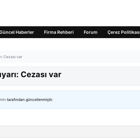
Güncel Haberler
Firma Rehberi
Forum
Çerez Politikas
ı: Cezası var
uyarı: Cezası var
min
tarafından güncellenmiştir.