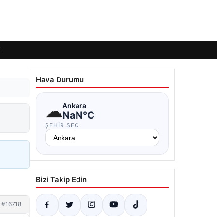
ı
Hava Durumu
☁
Ankara
NaN°C
ŞEHIR SEÇ
Bizi Takip Edin
#16718