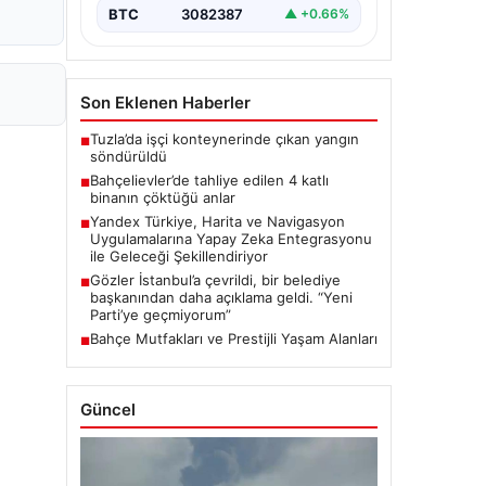
BTC
3082387
▲ +0.66%
Son Eklenen Haberler
Tuzla’da işçi konteynerinde çıkan yangın
■
söndürüldü
Bahçelievler’de tahliye edilen 4 katlı
■
binanın çöktüğü anlar
Yandex Türkiye, Harita ve Navigasyon
■
Uygulamalarına Yapay Zeka Entegrasyonu
ile Geleceği Şekillendiriyor
Gözler İstanbul’a çevrildi, bir belediye
■
başkanından daha açıklama geldi. “Yeni
Parti’ye geçmiyorum”
Bahçe Mutfakları ve Prestijli Yaşam Alanları
■
Güncel