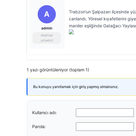
Trabzon’un Şalpazarı ilçesinde yüz
A
canlandı. Yöresel kıyafetlerini gi
maniler eşliğinde Gatağacı Yaylası
admin
Anahtar
yönetici
1 yazı görüntüleniyor (toplam 1)
Bu konuyu yanıtlamak için giriş yapmış olmalısınız.
Kullanıcı adı:
Parola: