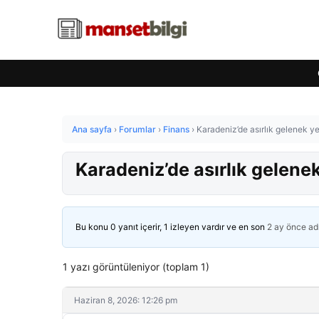
Ana sayfa
›
Forumlar
›
Finans
›
Karadeniz’de asırlık gelenek y
Karadeniz’de asırlık gelene
Bu konu 0 yanıt içerir, 1 izleyen vardır ve en son
2 ay önce
ad
1 yazı görüntüleniyor (toplam 1)
Haziran 8, 2026: 12:26 pm