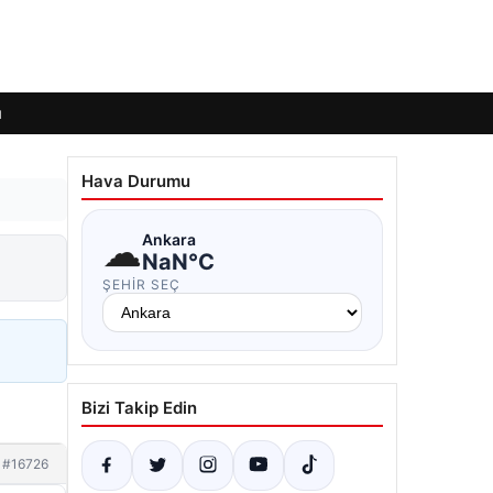
ı
Hava Durumu
☁
Ankara
NaN°C
ŞEHIR SEÇ
Bizi Takip Edin
#16726