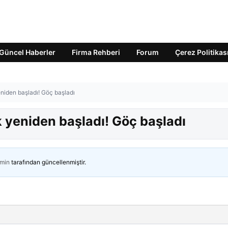
Güncel Haberler
Firma Rehberi
Forum
Çerez Politikas
eniden başladı! Göç başladı
k yeniden başladı! Göç başladı
min
tarafından güncellenmiştir.