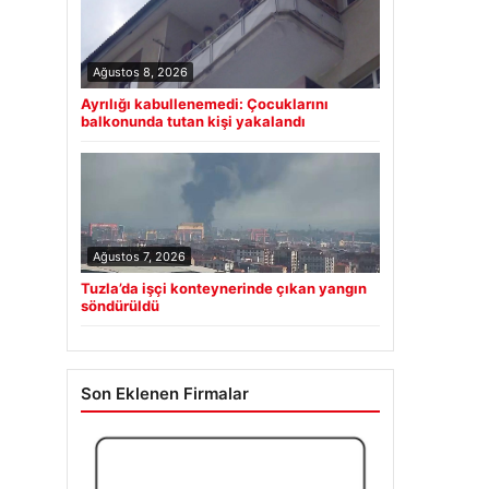
Ağustos 8, 2026
Ayrılığı kabullenemedi: Çocuklarını
balkonunda tutan kişi yakalandı
Ağustos 7, 2026
Tuzla’da işçi konteynerinde çıkan yangın
söndürüldü
Son Eklenen Firmalar