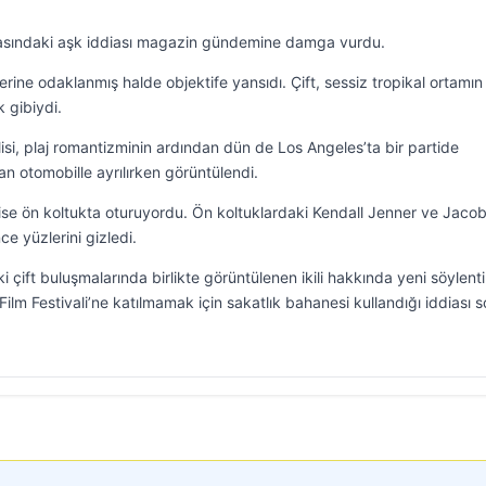
arasındaki aşk iddiası magazin gündemine damga vurdu.
lerine odaklanmış halde objektife yansıdı. Çift, sessiz tropikal ortamın 
 gibiydi.
lisi, plaj romantizminin ardından dün de Los Angeles’ta bir partide
n otomobille ayrılırken görüntülendi.
ise ön koltukta oturuyordu. Ön koltuklardaki Kendall Jenner ve Jaco
ce yüzlerini gizledi.
i çift buluşmalarında birlikte görüntülenen ikili hakkında yeni söylenti
 Film Festivali’ne katılmamak için sakatlık bahanesi kullandığı iddiası 