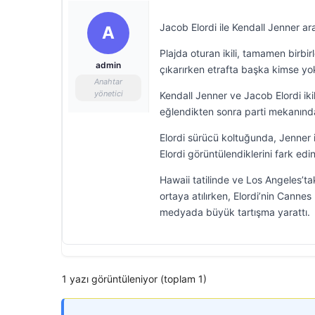
Jacob Elordi ile Kendall Jenner 
A
Plajda oturan ikili, tamamen birbir
admin
çıkarırken etrafta başka kimse yok
Anahtar
yönetici
Kendall Jenner ve Jacob Elordi iki
eğlendikten sonra parti mekanında
Elordi sürücü koltuğunda, Jenner 
Elordi görüntülendiklerini fark edin
Hawaii tatilinde ve Los Angeles’tak
ortaya atılırken, Elordi’nin Cannes
medyada büyük tartışma yarattı.
1 yazı görüntüleniyor (toplam 1)