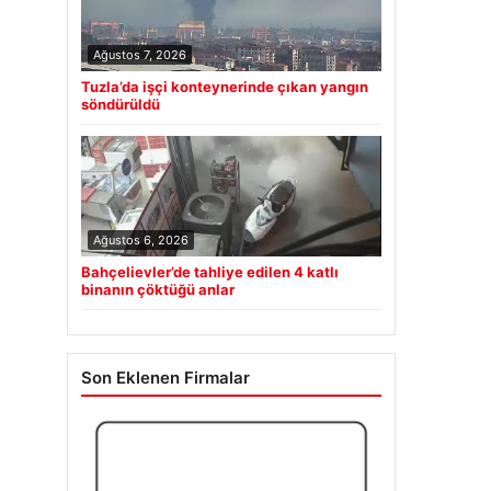
Ağustos 7, 2026
Tuzla’da işçi konteynerinde çıkan yangın
söndürüldü
Ağustos 6, 2026
Bahçelievler’de tahliye edilen 4 katlı
binanın çöktüğü anlar
Son Eklenen Firmalar