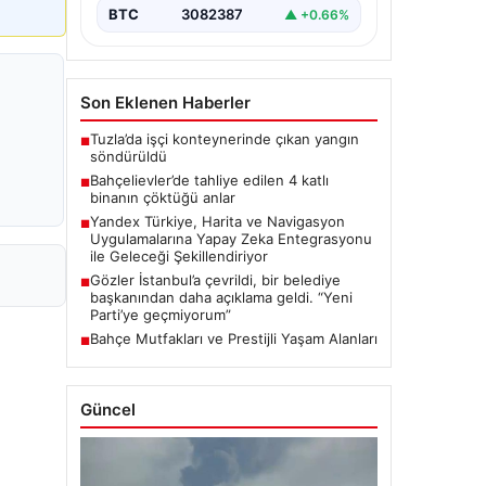
navigasyon…
BTC
3082387
▲ +0.66%
Son Eklenen Haberler
Tuzla’da işçi konteynerinde çıkan yangın
■
söndürüldü
Bahçelievler’de tahliye edilen 4 katlı
■
binanın çöktüğü anlar
Yandex Türkiye, Harita ve Navigasyon
■
Uygulamalarına Yapay Zeka Entegrasyonu
ile Geleceği Şekillendiriyor
Gözler İstanbul’a çevrildi, bir belediye
■
başkanından daha açıklama geldi. “Yeni
Parti’ye geçmiyorum”
Bahçe Mutfakları ve Prestijli Yaşam Alanları
■
Güncel