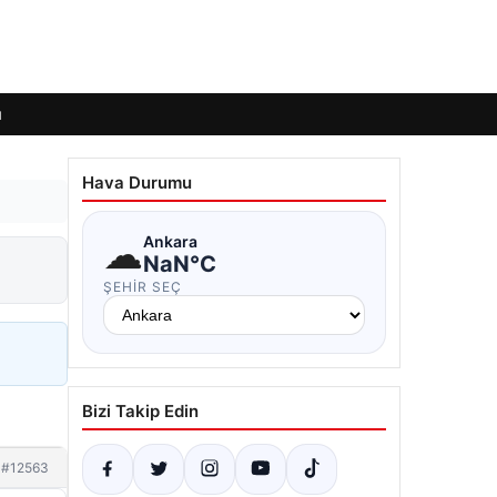
ı
Hava Durumu
☁
Ankara
NaN°C
ŞEHIR SEÇ
Bizi Takip Edin
#12563