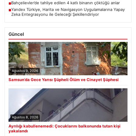
Bahçelievler’de tahliye edilen 4 katlı binanın çöktüğü anlar
■
Yandex Türkiye, Harita ve Navigasyon Uygulamalarına Yapay
■
Zeka Entegrasyonu ile Geleceği Şekillendiriyor
Güncel
Ağustos 9, 2026
Samsun’da Gece Yarısı Şüpheli Ölüm ve Cinayet Şüphesi
Ağustos 8, 2026
Ayrılığı kabullenemedi: Çocuklarını balkonunda tutan kişi
yakalandı