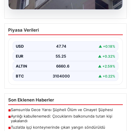
08.08.2026
Ayrılığı kabullenemedi: Çocuklarını
Piyasa Verileri
balkonunda tutan kişi yakalandı
Erzurum’da ayrı yaşadığı eşini barışmaya zorlamak
isteyen 39 yaşındaki bir kişi, 4 ve 6…
USD
47.74
▲ +0.18%
EUR
55.25
▲ +0.32%
ALTIN
6660.6
▲ +2.59%
BTC
3104000
▲ +0.22%
Son Eklenen Haberler
Samsun’da Gece Yarısı Şüpheli Ölüm ve Cinayet Şüphesi
■
Ayrılığı kabullenemedi: Çocuklarını balkonunda tutan kişi
■
yakalandı
Tuzla’da işçi konteynerinde çıkan yangın söndürüldü
■