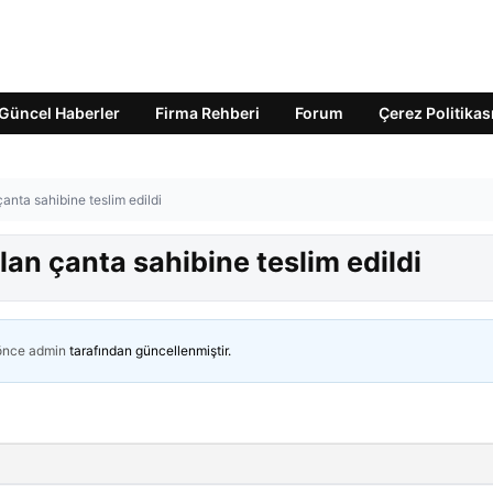
Güncel Haberler
Firma Rehberi
Forum
Çerez Politikas
anta sahibine teslim edildi
lan çanta sahibine teslim edildi
 önce
admin
tarafından güncellenmiştir.