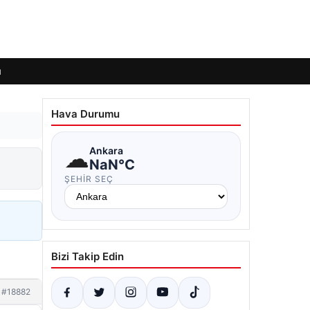
ı
Hava Durumu
☁
Ankara
NaN°C
ŞEHIR SEÇ
Bizi Takip Edin
#18882