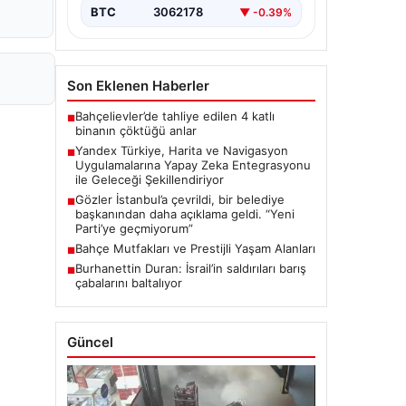
BTC
3062178
▼ -0.39%
Son Eklenen Haberler
Bahçelievler’de tahliye edilen 4 katlı
■
binanın çöktüğü anlar
Yandex Türkiye, Harita ve Navigasyon
■
Uygulamalarına Yapay Zeka Entegrasyonu
ile Geleceği Şekillendiriyor
Gözler İstanbul’a çevrildi, bir belediye
■
başkanından daha açıklama geldi. “Yeni
Parti’ye geçmiyorum”
Bahçe Mutfakları ve Prestijli Yaşam Alanları
■
Burhanettin Duran: İsrail’in saldırıları barış
■
çabalarını baltalıyor
Güncel