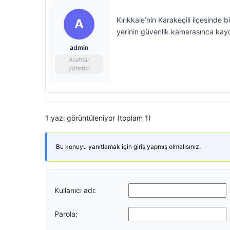
Kırıkkale’nin Karakeçili ilçesinde b
A
yerinin güvenlik kamerasınca kayd
admin
Anahtar
yönetici
1 yazı görüntüleniyor (toplam 1)
Bu konuyu yanıtlamak için giriş yapmış olmalısınız.
Kullanıcı adı:
Parola: