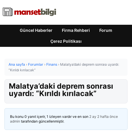
Güncel Haberler
Firma Rehberi
Forum
Çerez Politikası
Ana sayfa
›
Forumlar
›
Finans
›
Malatya’daki deprem sonrası uyardı:
“Kırıldı kırılacak”
Malatya’daki deprem sonrası
uyardı: “Kırıldı kırılacak”
Bu konu 0 yanıt içerir, 1 izleyen vardır ve en son
2 ay 2 hafta önce
admin
tarafından güncellenmiştir.