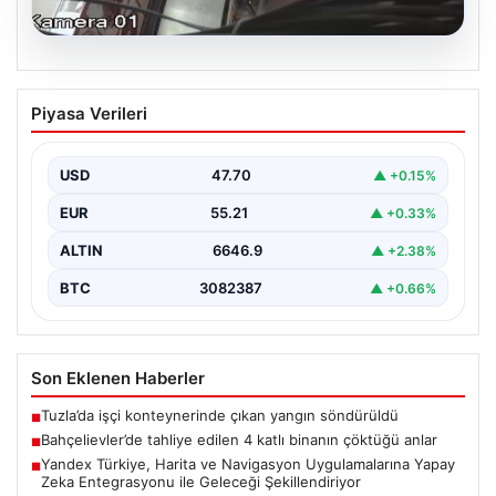
06.08.2026
Bahçelievler’de tahliye edilen 4 katlı
Piyasa Verileri
binanın çöktüğü anlar
{ "title": "Bahçelievler'de 4 Katlı Binanın Çökmenin
Detayları ve Güvenlik Önlemleri", "content": "İstanbul'un
USD
47.70
▲ +0.15%
Bahçelievler…
EUR
55.21
▲ +0.33%
ALTIN
6646.9
▲ +2.38%
BTC
3082387
▲ +0.66%
Son Eklenen Haberler
Tuzla’da işçi konteynerinde çıkan yangın söndürüldü
■
Bahçelievler’de tahliye edilen 4 katlı binanın çöktüğü anlar
■
Yandex Türkiye, Harita ve Navigasyon Uygulamalarına Yapay
■
Zeka Entegrasyonu ile Geleceği Şekillendiriyor