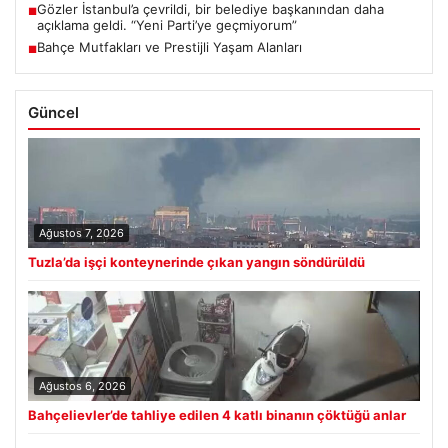
Gözler İstanbul’a çevrildi, bir belediye başkanından daha
■
açıklama geldi. “Yeni Parti’ye geçmiyorum”
Bahçe Mutfakları ve Prestijli Yaşam Alanları
■
Güncel
Ağustos 7, 2026
Tuzla’da işçi konteynerinde çıkan yangın söndürüldü
Ağustos 6, 2026
Bahçelievler’de tahliye edilen 4 katlı binanın çöktüğü anlar