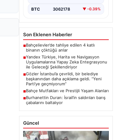
BTC
3062178
▼ -0.39%
Son Eklenen Haberler
Bahçelievler’de tahliye edilen 4 katlı
■
binanın çöktüğü anlar
Yandex Türkiye, Harita ve Navigasyon
■
Uygulamalarına Yapay Zeka Entegrasyonu
ile Geleceği Şekillendiriyor
Gözler İstanbul’a çevrildi, bir belediye
■
başkanından daha açıklama geldi. “Yeni
Parti’ye geçmiyorum”
Bahçe Mutfakları ve Prestijli Yaşam Alanları
■
Burhanettin Duran: İsrail’in saldırıları barış
■
çabalarını baltalıyor
Güncel