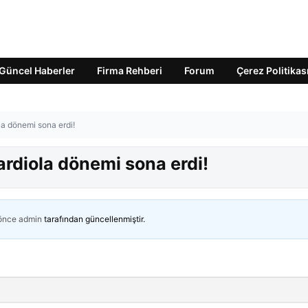
Güncel Haberler
Firma Rehberi
Forum
Çerez Politikas
a dönemi sona erdi!
rdiola dönemi sona erdi!
 önce
admin
tarafından güncellenmiştir.