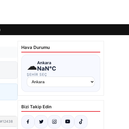
ı
Hava Durumu
☁
Ankara
NaN°C
ŞEHIR SEÇ
Bizi Takip Edin
#12438