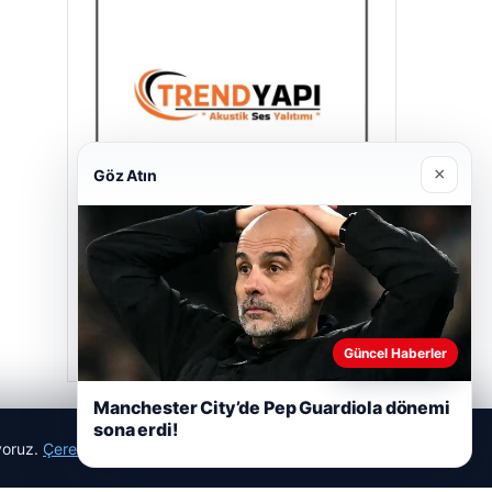
×
Göz Atın
Trend Yapı Akustik
Nisan 18, 2026
Güncel Haberler
Manchester City’de Pep Guardiola dönemi
sona erdi!
ıyoruz.
Çerez Politikamız
Reddet
Kabul Et