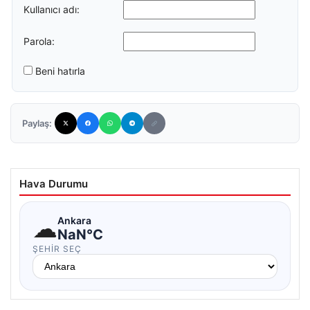
Kullanıcı adı:
Parola:
Beni hatırla
Paylaş:
Hava Durumu
☁
Ankara
NaN°C
ŞEHIR SEÇ