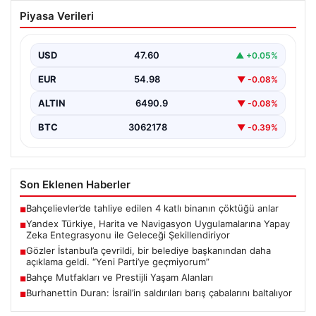
Yandex Türkiye, Harita ve Navigasyon
Piyasa Verileri
Uygulamalarına Yapay Zeka
Entegrasyonu ile Geleceği
Şekillendiriyor
USD
47.60
▲ +0.05%
Yandex Türkiye, teknolojik gelişmeler ışığında önemli
EUR
54.98
▼ -0.08%
bir adım atarak, en popüler harita ve navigasyon…
ALTIN
6490.9
▼ -0.08%
BTC
3062178
▼ -0.39%
Son Eklenen Haberler
Bahçelievler’de tahliye edilen 4 katlı binanın çöktüğü anlar
■
Yandex Türkiye, Harita ve Navigasyon Uygulamalarına Yapay
■
Zeka Entegrasyonu ile Geleceği Şekillendiriyor
Gözler İstanbul’a çevrildi, bir belediye başkanından daha
■
açıklama geldi. “Yeni Parti’ye geçmiyorum”
Bahçe Mutfakları ve Prestijli Yaşam Alanları
■
Burhanettin Duran: İsrail’in saldırıları barış çabalarını baltalıyor
■