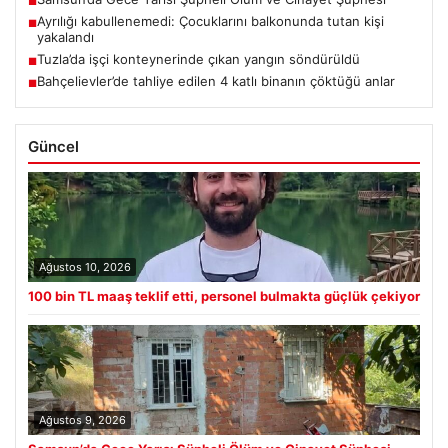
■
Ayrılığı kabullenemedi: Çocuklarını balkonunda tutan kişi
■
yakalandı
Tuzla’da işçi konteynerinde çıkan yangın söndürüldü
■
Bahçelievler’de tahliye edilen 4 katlı binanın çöktüğü anlar
■
Güncel
Ağustos 10, 2026
100 bin TL maaş teklif etti, personel bulmakta güçlük çekiyor
Ağustos 9, 2026