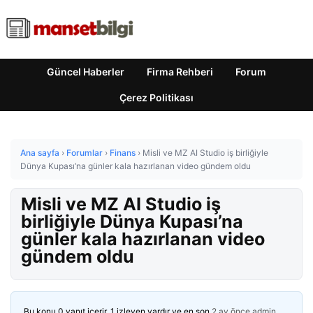
Güncel Haberler
Firma Rehberi
Forum
Çerez Politikası
Ana sayfa
›
Forumlar
›
Finans
›
Misli ve MZ AI Studio iş birliğiyle
Dünya Kupası’na günler kala hazırlanan video gündem oldu
Misli ve MZ AI Studio iş
birliğiyle Dünya Kupası’na
günler kala hazırlanan video
gündem oldu
Bu konu 0 yanıt içerir, 1 izleyen vardır ve en son
2 ay önce
admin