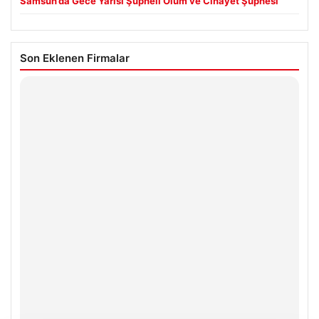
Samsun’da Gece Yarısı Şüpheli Ölüm ve Cinayet Şüphesi
Son Eklenen Firmalar