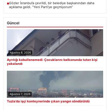
Gözler İstanbul’a çevrildi, bir belediye başkanından daha
■
açıklama geldi. “Yeni Parti’ye geçmiyorum”
Güncel
Ağustos 8, 2026
Ayrılığı kabullenemedi: Çocuklarını balkonunda tutan kişi
yakalandı
Ağustos 7, 2026
Tuzla’da işçi konteynerinde çıkan yangın söndürüldü