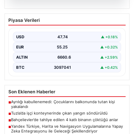
07.08.2026
Tuzla’da işçi konteynerinde çıkan
Piyasa Verileri
yangın söndürüldü
Tuzla'da bir inşaat şantiyesinde yer alan iki katlı ve 28
kişinin kaldığı işçi konteynerinde…
USD
47.74
▲ +0.18%
EUR
55.25
▲ +0.32%
ALTIN
6660.6
▲ +2.59%
BTC
3097041
▲ +0.42%
Son Eklenen Haberler
Ayrılığı kabullenemedi: Çocuklarını balkonunda tutan kişi
■
yakalandı
Tuzla’da işçi konteynerinde çıkan yangın söndürüldü
■
Bahçelievler’de tahliye edilen 4 katlı binanın çöktüğü anlar
■
Yandex Türkiye, Harita ve Navigasyon Uygulamalarına Yapay
■
Zeka Entegrasyonu ile Geleceği Şekillendiriyor