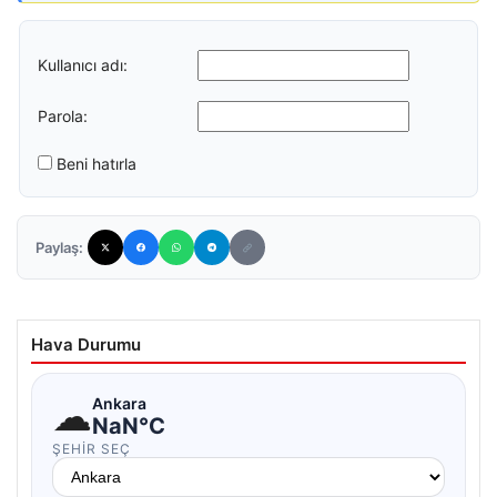
Kullanıcı adı:
Parola:
Beni hatırla
Paylaş:
Hava Durumu
☁
Ankara
NaN°C
ŞEHIR SEÇ