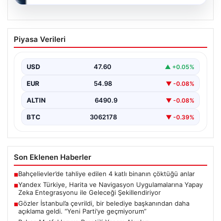
05.08.2026
Yandex Türkiye, Harita ve Navigasyon
Piyasa Verileri
Uygulamalarına Yapay Zeka
Entegrasyonu ile Geleceği
Şekillendiriyor
USD
47.60
▲ +0.05%
Yandex Türkiye, teknolojik gelişmeler ışığında önemli
EUR
54.98
▼ -0.08%
bir adım atarak, en popüler harita ve navigasyon…
ALTIN
6490.9
▼ -0.08%
BTC
3062178
▼ -0.39%
Son Eklenen Haberler
Bahçelievler’de tahliye edilen 4 katlı binanın çöktüğü anlar
■
Yandex Türkiye, Harita ve Navigasyon Uygulamalarına Yapay
■
Zeka Entegrasyonu ile Geleceği Şekillendiriyor
Gözler İstanbul’a çevrildi, bir belediye başkanından daha
■
açıklama geldi. “Yeni Parti’ye geçmiyorum”