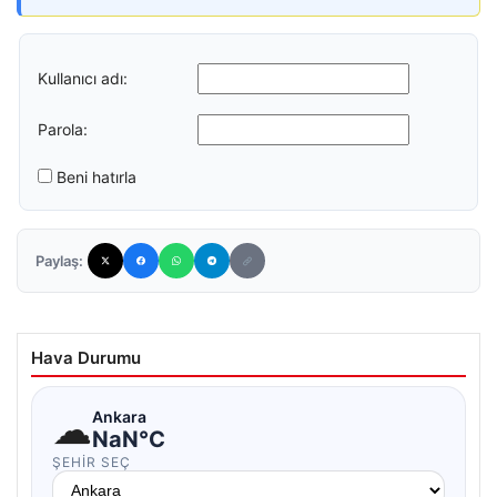
Kullanıcı adı:
Parola:
Beni hatırla
Paylaş:
Hava Durumu
☁
Ankara
NaN°C
ŞEHIR SEÇ