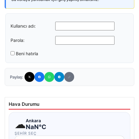
Kullanıcı adı:
Parola:
Beni hatırla
Paylaş:
Hava Durumu
☁
Ankara
NaN°C
ŞEHIR SEÇ