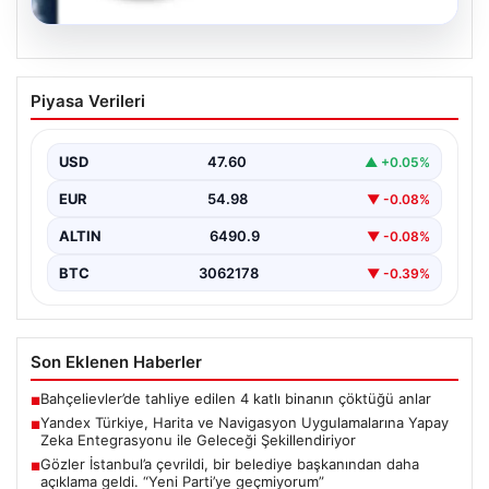
05.08.2026
Yandex Türkiye, Harita ve Navigasyon
Piyasa Verileri
Uygulamalarına Yapay Zeka
Entegrasyonu ile Geleceği
Şekillendiriyor
USD
47.60
▲ +0.05%
Yandex Türkiye, teknolojik gelişmeler ışığında önemli
EUR
54.98
▼ -0.08%
bir adım atarak, en popüler harita ve navigasyon…
ALTIN
6490.9
▼ -0.08%
BTC
3062178
▼ -0.39%
Son Eklenen Haberler
Bahçelievler’de tahliye edilen 4 katlı binanın çöktüğü anlar
■
Yandex Türkiye, Harita ve Navigasyon Uygulamalarına Yapay
■
Zeka Entegrasyonu ile Geleceği Şekillendiriyor
Gözler İstanbul’a çevrildi, bir belediye başkanından daha
■
açıklama geldi. “Yeni Parti’ye geçmiyorum”