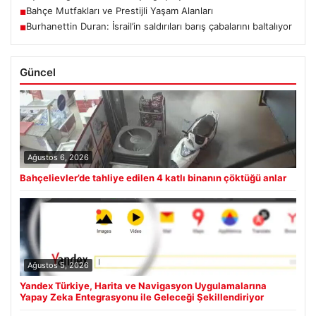
Bahçe Mutfakları ve Prestijli Yaşam Alanları
■
Burhanettin Duran: İsrail’in saldırıları barış çabalarını baltalıyor
■
Güncel
Ağustos 6, 2026
Bahçelievler’de tahliye edilen 4 katlı binanın çöktüğü anlar
Ağustos 5, 2026
Yandex Türkiye, Harita ve Navigasyon Uygulamalarına
Yapay Zeka Entegrasyonu ile Geleceği Şekillendiriyor