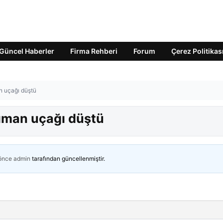
Güncel Haberler
Firma Rehberi
Forum
Çerez Politikas
n uçağı düştü
ıman uçağı düştü
 önce
admin
tarafından güncellenmiştir.