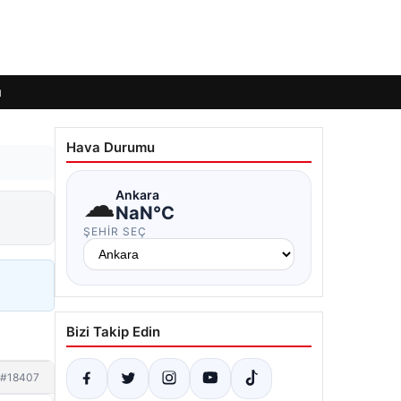
ı
Hava Durumu
☁
Ankara
NaN°C
ŞEHIR SEÇ
Bizi Takip Edin
#18407