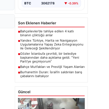
navigasyon…
BTC
3062178
▼ -0.39%
Son Eklenen Haberler
Bahçelievler’de tahliye edilen 4 katlı
■
binanın çöktüğü anlar
Yandex Türkiye, Harita ve Navigasyon
■
Uygulamalarına Yapay Zeka Entegrasyonu
ile Geleceği Şekillendiriyor
Gözler İstanbul’a çevrildi, bir belediye
■
başkanından daha açıklama geldi. “Yeni
Parti’ye geçmiyorum”
Bahçe Mutfakları ve Prestijli Yaşam Alanları
■
Burhanettin Duran: İsrail’in saldırıları barış
■
çabalarını baltalıyor
Güncel