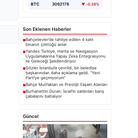
navigasyon…
BTC
3062178
▼ -0.39%
Son Eklenen Haberler
Bahçelievler’de tahliye edilen 4 katlı
■
binanın çöktüğü anlar
Yandex Türkiye, Harita ve Navigasyon
■
Uygulamalarına Yapay Zeka Entegrasyonu
ile Geleceği Şekillendiriyor
Gözler İstanbul’a çevrildi, bir belediye
■
başkanından daha açıklama geldi. “Yeni
Parti’ye geçmiyorum”
Bahçe Mutfakları ve Prestijli Yaşam Alanları
■
Burhanettin Duran: İsrail’in saldırıları barış
■
çabalarını baltalıyor
Güncel