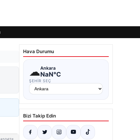
ı
Hava Durumu
☁
Ankara
NaN°C
ŞEHIR SEÇ
Bizi Takip Edin
#10674