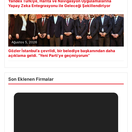
Yandex Türkiye, Harita ve Navigasyon Uygulamalarına
Yapay Zeka Entegrasyonu ile Geleceği Şekillendiriyor
Ağustos 5, 2026
Gözler İstanbul’a çevrildi, bir belediye başkanından daha
açıklama geldi. “Yeni Parti’ye geçmiyorum”
Son Eklenen Firmalar