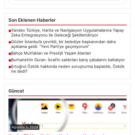
Son Eklenen Haberler
Yandex Türkiye, Harita ve Navigasyon Uygulamalarına Yapay
■
Zeka Entegrasyonu ile Geleceği Şekillendiriyor
Gözler İstanbul’a çevrildi, bir belediye başkanından daha
■
açıklama geldi. “Yeni Parti’ye geçmiyorum”
Bahçe Mutfakları ve Prestijli Yaşam Alanları
■
Burhanettin Duran: İsrail’in saldırıları barış çabalarını baltalıyor
■
Ertuğrul Özkök hakkında neden soruşturma başlatıldı, Özkök
■
ne dedi?
Güncel
Ağustos 5, 2026