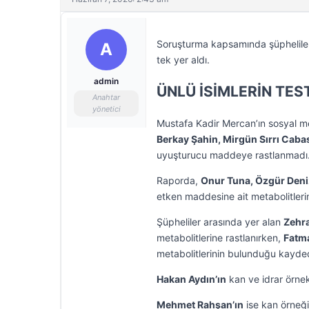
Soruşturma kapsamında şüphelilerde
A
tek yer aldı.
admin
ÜNLÜ İSİMLERİN TES
Anahtar
yönetici
Mustafa Kadir Mercan’ın sosyal 
Berkay Şahin, Mirgün Sırrı Caba
uyuşturucu maddeye rastlanmadı
Raporda,
Onur Tuna, Özgür Deni
etken maddesine ait metabolitlerin, 
Şüpheliler arasında yer alan
Zehra
metabolitlerine rastlanırken,
Fatm
metabolitlerinin bulunduğu kayded
Hakan Aydın’ın
kan ve idrar örnekl
Mehmet Rahşan’ın
ise kan örneği