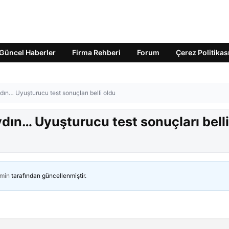
Güncel Haberler
Firma Rehberi
Forum
Çerez Politikas
ın… Uyuşturucu test sonuçları belli oldu
dın… Uyuşturucu test sonuçları belli
min
tarafından güncellenmiştir.