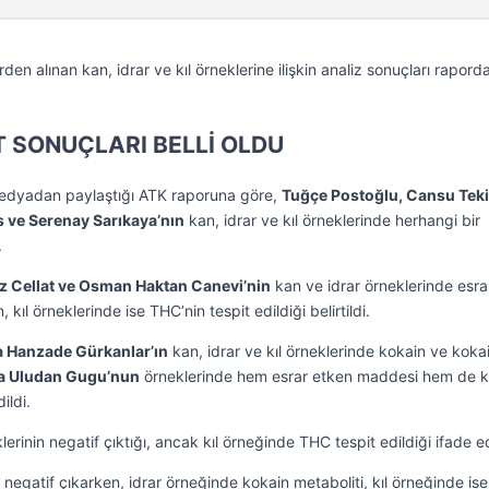
n alınan kan, idrar ve kıl örneklerine ilişkin analiz sonuçları rapord
T SONUÇLARI BELLİ OLDU
medyadan paylaştığı ATK raporuna göre,
Tuğçe Postoğlu, Cansu Teki
s ve Serenay Sarıkaya’nın
kan, idrar ve kıl örneklerinde herhangi bir
.
z Cellat ve Osman Haktan Canevi’nin
kan ve idrar örneklerinde esra
kıl örneklerinde ise THC’nin tespit edildiği belirtildi.
 Hanzade Gürkanlar’ın
kan, idrar ve kıl örneklerinde kokain ve koka
a Uludan Gugu’nun
örneklerinde hem esrar etken maddesi hem de k
ildi.
erinin negatif çıktığı, ancak kıl örneğinde THC tespit edildiği ifade ed
 negatif çıkarken, idrar örneğinde kokain metaboliti, kıl örneğinde ise