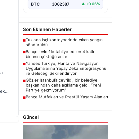
BTC
3082387
▲ +0.66%
Son Eklenen Haberler
Tuzla’da işçi konteynerinde çıkan yangın
■
söndürüldü
Bahçelievler’de tahliye edilen 4 katlı
■
binanın çöktüğü anlar
Yandex Türkiye, Harita ve Navigasyon
■
Uygulamalarına Yapay Zeka Entegrasyonu
ya
ile Geleceği Şekillendiriyor
Gözler İstanbul’a çevrildi, bir belediye
■
başkanından daha açıklama geldi. “Yeni
Parti’ye geçmiyorum”
 tek…
Bahçe Mutfakları ve Prestijli Yaşam Alanları
■
Güncel