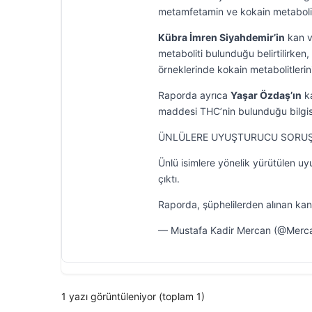
metamfetamin ve kokain metabolitler
Kübra İmren Siyahdemir’in
kan ve
metaboliti bulunduğu belirtilirken,
örneklerinde kokain metabolitlerinin
Raporda ayrıca
Yaşar Özdaş’ın
ka
maddesi THC’nin bulunduğu bilgisi
ÜNLÜLERE UYUŞTURUCU SORUŞ
Ünlü isimlere yönelik yürütülen u
çıktı.
Raporda, şüphelilerden alınan kan
— Mustafa Kadir Mercan (@Merc
1 yazı görüntüleniyor (toplam 1)