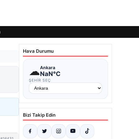
ı
Hava Durumu
☁
Ankara
NaN°C
ŞEHIR SEÇ
Bizi Takip Edin
#16431