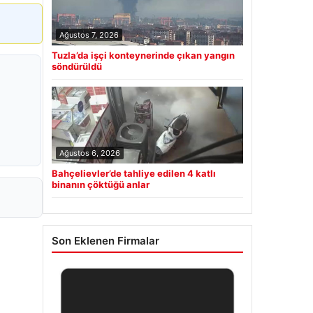
Ağustos 7, 2026
Tuzla’da işçi konteynerinde çıkan yangın
söndürüldü
Ağustos 6, 2026
Bahçelievler’de tahliye edilen 4 katlı
binanın çöktüğü anlar
Son Eklenen Firmalar