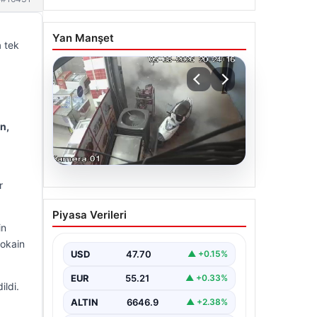
Yan Manşet
a tek
n,
06.08.2026
r
Bahçelievler’de tahliye
Piyasa Verileri
edilen 4 katlı binanın
in
çöktüğü anlar
okain
USD
47.70
▲ +0.15%
{ "title": "Bahçelievler'de 4 Katlı
Binanın Çökmenin Detayları ve
EUR
55.21
▲ +0.33%
Güvenlik Önlemleri", "content":
ildi.
"İstanbul'un Bahçelievler…
ALTIN
6646.9
▲ +2.38%