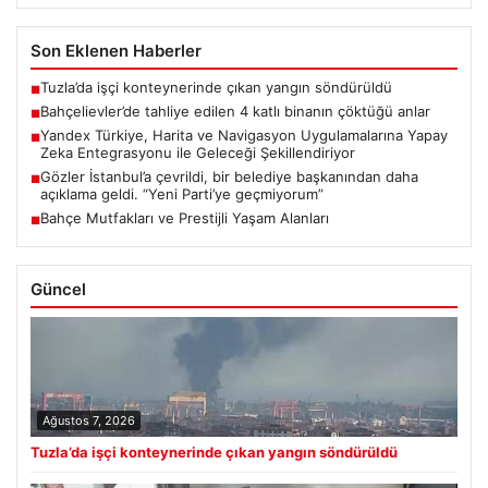
Son Eklenen Haberler
Tuzla’da işçi konteynerinde çıkan yangın söndürüldü
■
Bahçelievler’de tahliye edilen 4 katlı binanın çöktüğü anlar
■
Yandex Türkiye, Harita ve Navigasyon Uygulamalarına Yapay
■
Zeka Entegrasyonu ile Geleceği Şekillendiriyor
Gözler İstanbul’a çevrildi, bir belediye başkanından daha
■
açıklama geldi. “Yeni Parti’ye geçmiyorum”
Bahçe Mutfakları ve Prestijli Yaşam Alanları
■
Güncel
Ağustos 7, 2026
Tuzla’da işçi konteynerinde çıkan yangın söndürüldü