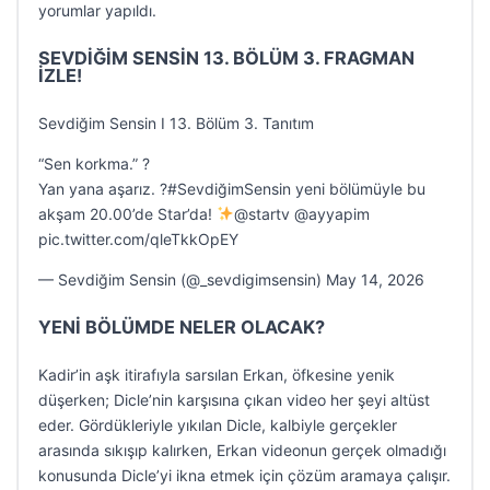
yorumlar yapıldı.
SEVDİĞİM SENSİN 13. BÖLÜM 3. FRAGMAN
İZLE!
Sevdiğim Sensin I 13. Bölüm 3. Tanıtım
“Sen korkma.” ?
Yan yana aşarız. ?#SevdiğimSensin yeni bölümüyle bu
akşam 20.00’de Star’da!
@startv @ayyapim
pic.twitter.com/qleTkkOpEY
— Sevdiğim Sensin (@_sevdigimsensin) May 14, 2026
YENİ BÖLÜMDE NELER OLACAK?
Kadir’in aşk itirafıyla sarsılan Erkan, öfkesine yenik
düşerken; Dicle’nin karşısına çıkan video her şeyi altüst
eder. Gördükleriyle yıkılan Dicle, kalbiyle gerçekler
arasında sıkışıp kalırken, Erkan videonun gerçek olmadığı
konusunda Dicle’yi ikna etmek için çözüm aramaya çalışır.