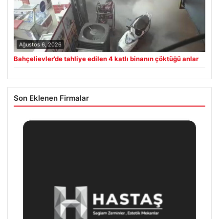
Ağustos 6, 2026
Bahçelievler’de tahliye edilen 4 katlı binanın çöktüğü anlar
Son Eklenen Firmalar