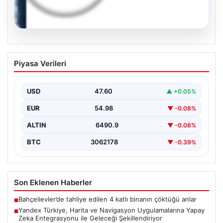
05.08.2026
Yandex Türkiye, Harita ve Navigasyon
Piyasa Verileri
Uygulamalarına Yapay Zeka
Entegrasyonu ile Geleceği
Şekillendiriyor
USD
47.60
▲ +0.05%
Yandex Türkiye, teknolojik gelişmeler ışığında önemli
EUR
54.98
▼ -0.08%
bir adım atarak, en popüler harita ve navigasyon…
ALTIN
6490.9
▼ -0.08%
BTC
3062178
▼ -0.39%
Son Eklenen Haberler
Bahçelievler’de tahliye edilen 4 katlı binanın çöktüğü anlar
■
Yandex Türkiye, Harita ve Navigasyon Uygulamalarına Yapay
■
Zeka Entegrasyonu ile Geleceği Şekillendiriyor