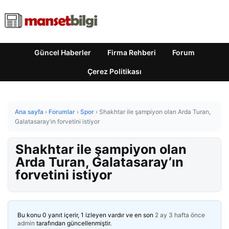
Güncel Haberler
Firma Rehberi
Forum
Çerez Politikası
Ana sayfa
›
Forumlar
›
Spor
›
Shakhtar ile şampiyon olan Arda Turan,
Galatasaray’ın forvetini istiyor
Shakhtar ile şampiyon olan
Arda Turan, Galatasaray’ın
forvetini istiyor
Bu konu 0 yanıt içerir, 1 izleyen vardır ve en son
2 ay 3 hafta önce
admin
tarafından güncellenmiştir.