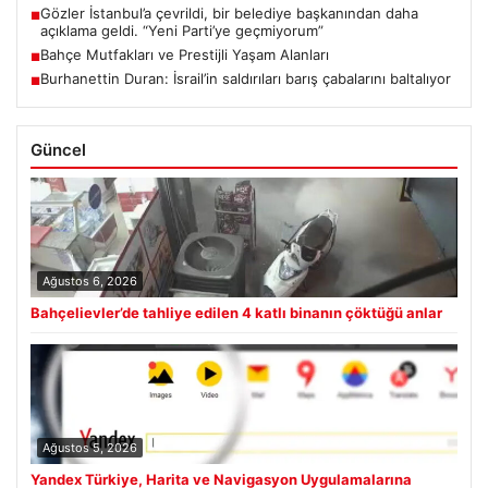
Gözler İstanbul’a çevrildi, bir belediye başkanından daha
■
açıklama geldi. “Yeni Parti’ye geçmiyorum”
Bahçe Mutfakları ve Prestijli Yaşam Alanları
■
Burhanettin Duran: İsrail’in saldırıları barış çabalarını baltalıyor
■
Güncel
Ağustos 6, 2026
Bahçelievler’de tahliye edilen 4 katlı binanın çöktüğü anlar
Ağustos 5, 2026
Yandex Türkiye, Harita ve Navigasyon Uygulamalarına