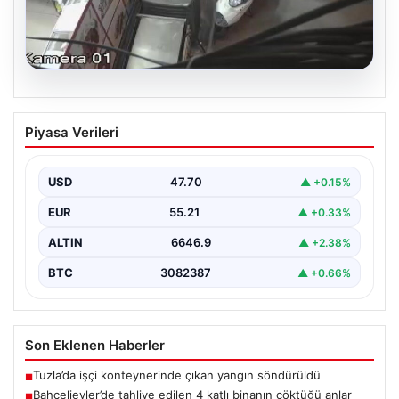
06.08.2026
Bahçelievler’de tahliye edilen 4 katlı
Piyasa Verileri
binanın çöktüğü anlar
{ "title": "Bahçelievler'de 4 Katlı Binanın Çökmenin
Detayları ve Güvenlik Önlemleri", "content": "İstanbul'un
USD
47.70
▲ +0.15%
Bahçelievler…
EUR
55.21
▲ +0.33%
ALTIN
6646.9
▲ +2.38%
BTC
3082387
▲ +0.66%
Son Eklenen Haberler
Tuzla’da işçi konteynerinde çıkan yangın söndürüldü
■
Bahçelievler’de tahliye edilen 4 katlı binanın çöktüğü anlar
■