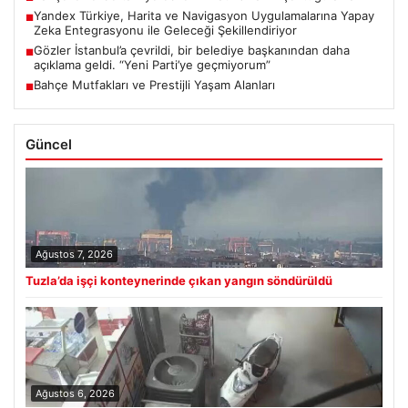
Yandex Türkiye, Harita ve Navigasyon Uygulamalarına Yapay
■
Zeka Entegrasyonu ile Geleceği Şekillendiriyor
Gözler İstanbul’a çevrildi, bir belediye başkanından daha
■
açıklama geldi. “Yeni Parti’ye geçmiyorum”
Bahçe Mutfakları ve Prestijli Yaşam Alanları
■
Güncel
Ağustos 7, 2026
Tuzla’da işçi konteynerinde çıkan yangın söndürüldü
Ağustos 6, 2026