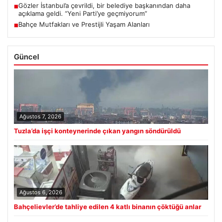
Gözler İstanbul’a çevrildi, bir belediye başkanından daha
■
açıklama geldi. “Yeni Parti’ye geçmiyorum”
Bahçe Mutfakları ve Prestijli Yaşam Alanları
■
Güncel
Ağustos 7, 2026
Tuzla’da işçi konteynerinde çıkan yangın söndürüldü
Ağustos 6, 2026
Bahçelievler’de tahliye edilen 4 katlı binanın çöktüğü anlar