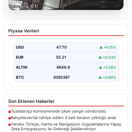
05.08.2026
Yandex Türkiye, Harita ve Navigasyon
Piyasa Verileri
Uygulamalarına Yapay Zeka
Entegrasyonu ile Geleceği
Şekillendiriyor
USD
47.70
▲ +0.15%
Yandex Türkiye, teknolojik gelişmeler ışığında önemli
EUR
55.21
▲ +0.33%
bir adım atarak, en popüler harita ve navigasyon…
ALTIN
6646.9
▲ +2.38%
BTC
3082387
▲ +0.66%
Son Eklenen Haberler
Tuzla’da işçi konteynerinde çıkan yangın söndürüldü
■
Bahçelievler’de tahliye edilen 4 katlı binanın çöktüğü anlar
■
Yandex Türkiye, Harita ve Navigasyon Uygulamalarına Yapay
■
Zeka Entegrasyonu ile Geleceği Şekillendiriyor