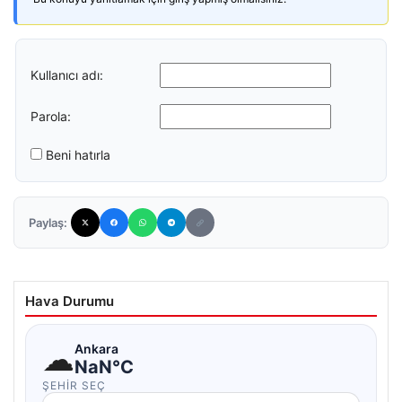
Kullanıcı adı:
Parola:
Beni hatırla
Paylaş:
Hava Durumu
☁
Ankara
NaN°C
ŞEHIR SEÇ