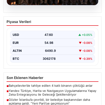
05.08.2026
Gözler İstanbul’a çevrildi, bir belediye
Piyasa Verileri
başkanından daha açıklama geldi. “Yeni
Parti’ye geçmiyorum”
USD
47.60
▲ +0.05%
{"title": "İstanbul ve Türkiye'nin Siyasi Hareketliliği:
Belediye Başkanları ve Partiler Arası Gelişmeler",
EUR
54.98
▼ -0.08%
"content": "İstanbul'da…
ALTIN
6490.9
▼ -0.08%
BTC
3062178
▼ -0.39%
Son Eklenen Haberler
Bahçelievler’de tahliye edilen 4 katlı binanın çöktüğü anlar
■
Yandex Türkiye, Harita ve Navigasyon Uygulamalarına Yapay
■
Zeka Entegrasyonu ile Geleceği Şekillendiriyor
Gözler İstanbul’a çevrildi, bir belediye başkanından daha
■
açıklama geldi. “Yeni Parti’ye geçmiyorum”