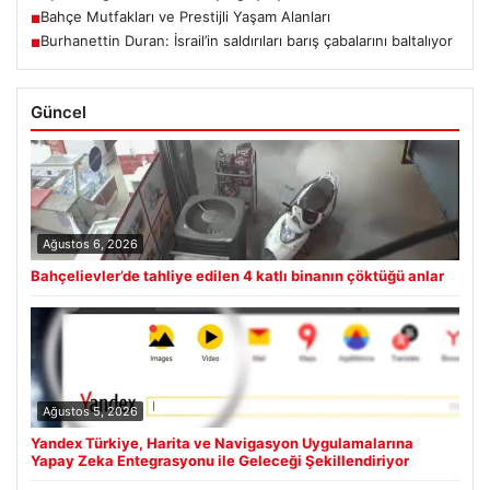
Bahçe Mutfakları ve Prestijli Yaşam Alanları
■
Burhanettin Duran: İsrail’in saldırıları barış çabalarını baltalıyor
■
Güncel
Ağustos 6, 2026
Bahçelievler’de tahliye edilen 4 katlı binanın çöktüğü anlar
Ağustos 5, 2026
Yandex Türkiye, Harita ve Navigasyon Uygulamalarına
Yapay Zeka Entegrasyonu ile Geleceği Şekillendiriyor