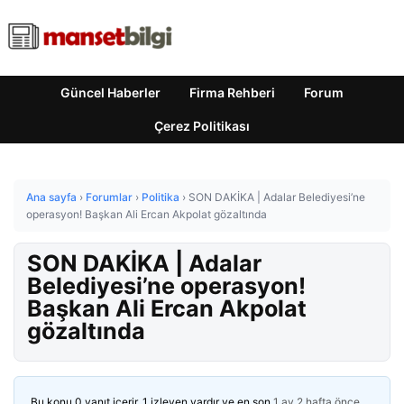
Güncel Haberler
Firma Rehberi
Forum
Çerez Politikası
Ana sayfa
›
Forumlar
›
Politika
›
SON DAKİKA | Adalar Belediyesi’ne
operasyon! Başkan Ali Ercan Akpolat gözaltında
SON DAKİKA | Adalar
Belediyesi’ne operasyon!
Başkan Ali Ercan Akpolat
gözaltında
Bu konu 0 yanıt içerir, 1 izleyen vardır ve en son
1 ay 2 hafta önce