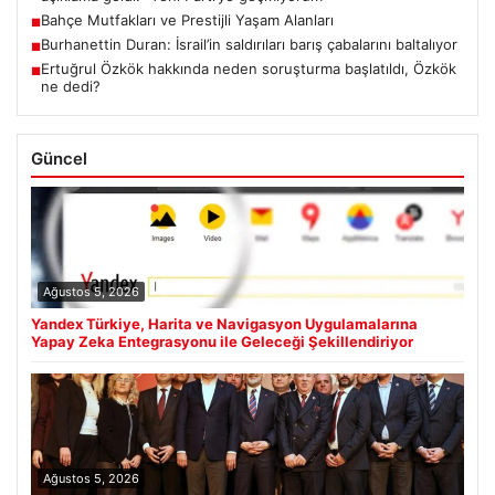
Bahçe Mutfakları ve Prestijli Yaşam Alanları
■
Burhanettin Duran: İsrail’in saldırıları barış çabalarını baltalıyor
■
Ertuğrul Özkök hakkında neden soruşturma başlatıldı, Özkök
■
ne dedi?
Güncel
Ağustos 5, 2026
Yandex Türkiye, Harita ve Navigasyon Uygulamalarına
Yapay Zeka Entegrasyonu ile Geleceği Şekillendiriyor
Ağustos 5, 2026