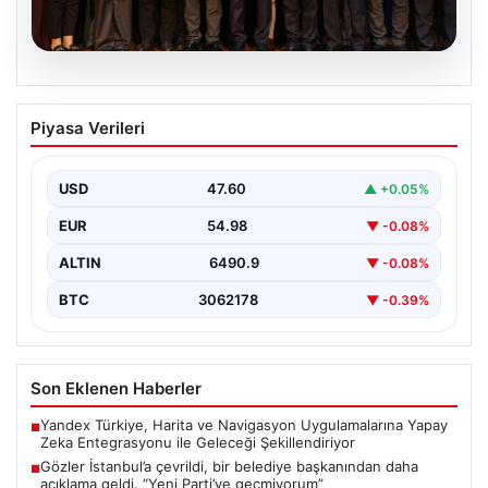
05.08.2026
Gözler İstanbul’a çevrildi, bir belediye
Piyasa Verileri
başkanından daha açıklama geldi. “Yeni
Parti’ye geçmiyorum”
USD
47.60
▲ +0.05%
{"title": "İstanbul ve Türkiye'nin Siyasi Hareketliliği:
Belediye Başkanları ve Partiler Arası Gelişmeler",
EUR
54.98
▼ -0.08%
"content": "İstanbul'da…
ALTIN
6490.9
▼ -0.08%
BTC
3062178
▼ -0.39%
Son Eklenen Haberler
Yandex Türkiye, Harita ve Navigasyon Uygulamalarına Yapay
■
Zeka Entegrasyonu ile Geleceği Şekillendiriyor
Gözler İstanbul’a çevrildi, bir belediye başkanından daha
■
açıklama geldi. “Yeni Parti’ye geçmiyorum”