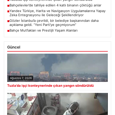
■
Bahçelievler’de tahliye edilen 4 katlı binanın çöktüğü anlar
■
Yandex Türkiye, Harita ve Navigasyon Uygulamalarına Yapay
■
Zeka Entegrasyonu ile Geleceği Şekillendiriyor
Gözler İstanbul’a çevrildi, bir belediye başkanından daha
■
açıklama geldi. “Yeni Parti’ye geçmiyorum”
Bahçe Mutfakları ve Prestijli Yaşam Alanları
■
Güncel
Ağustos 7, 2026
Tuzla’da işçi konteynerinde çıkan yangın söndürüldü