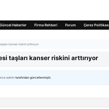
Güncel Haberler
Firma Rehberi
Forum
Çerez Politikas
şları kanser riskini arttırıyor
i taşları kanser riskini arttırıyor
 önce
admin
tarafından güncellenmiştir.