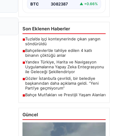
BTC
3082387
▲ +0.66%
Son Eklenen Haberler
Tuzla’da işçi konteynerinde çıkan yangın
■
söndürüldü
Bahçelievler’de tahliye edilen 4 katlı
■
binanın çöktüğü anlar
Yandex Türkiye, Harita ve Navigasyon
■
Uygulamalarına Yapay Zeka Entegrasyonu
ile Geleceği Şekillendiriyor
Gözler İstanbul’a çevrildi, bir belediye
■
başkanından daha açıklama geldi. “Yeni
Parti’ye geçmiyorum”
Bahçe Mutfakları ve Prestijli Yaşam Alanları
■
Güncel