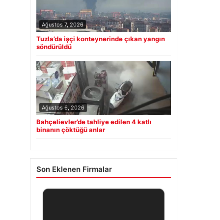
Ağustos 7, 2026
Tuzla’da işçi konteynerinde çıkan yangın
söndürüldü
Ağustos 6, 2026
Bahçelievler’de tahliye edilen 4 katlı
binanın çöktüğü anlar
Son Eklenen Firmalar