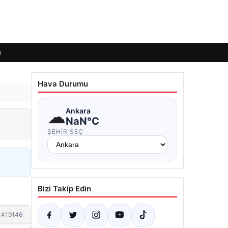
ı
Hava Durumu
☁
Ankara
NaN°C
ŞEHIR SEÇ
Bizi Takip Edin
#19146