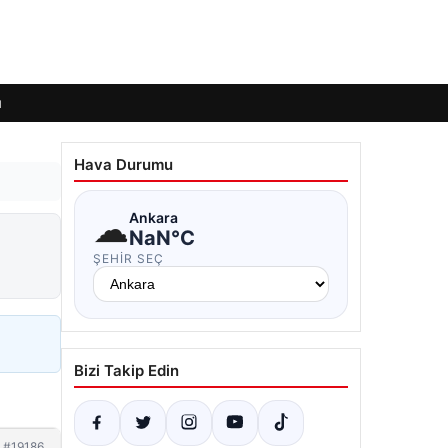
ı
Hava Durumu
☁
Ankara
NaN°C
ŞEHIR SEÇ
Bizi Takip Edin
#19186