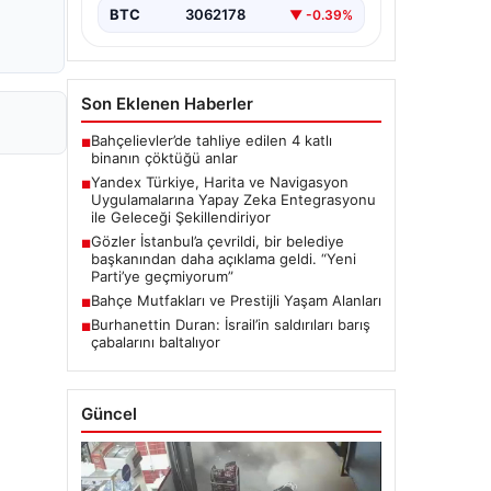
navigasyon…
BTC
3062178
▼ -0.39%
Son Eklenen Haberler
Bahçelievler’de tahliye edilen 4 katlı
■
binanın çöktüğü anlar
Yandex Türkiye, Harita ve Navigasyon
■
Uygulamalarına Yapay Zeka Entegrasyonu
ile Geleceği Şekillendiriyor
Gözler İstanbul’a çevrildi, bir belediye
■
başkanından daha açıklama geldi. “Yeni
Parti’ye geçmiyorum”
Bahçe Mutfakları ve Prestijli Yaşam Alanları
■
Burhanettin Duran: İsrail’in saldırıları barış
■
çabalarını baltalıyor
Güncel