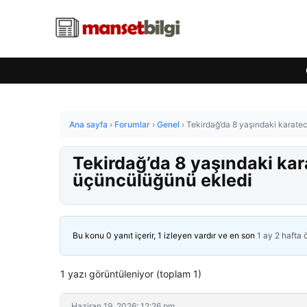
Ana sayfa
›
Forumlar
›
Genel
›
Tekirdağ’da 8 yaşındaki karate
Tekirdağ’da 8 yaşındaki kar
üçüncülüğünü ekledi
Bu konu 0 yanıt içerir, 1 izleyen vardır ve en son
1 ay 2 hafta
1 yazı görüntüleniyor (toplam 1)
Haziran 19, 2026: 12:26 pm