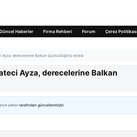
Güncel Haberler
Firma Rehberi
Forum
Çerez Politikas
ci Ayza, derecelerine Balkan üçüncülüğünü ekledi
ateci Ayza, derecelerine Balkan
 önce
admin
tarafından güncellenmiştir.