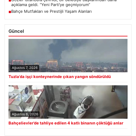
■
açıklama geldi. “Yeni Parti’ye geçmiyorum”
Bahçe Mutfakları ve Prestijli Yaşam Alanları
■
Güncel
Ağustos 7, 2026
Tuzla’da işçi konteynerinde çıkan yangın söndürüldü
Ağustos 6, 2026
Bahçelievler’de tahliye edilen 4 katlı binanın çöktüğü anlar