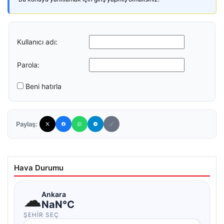
Kullanıcı adı:
Parola:
Beni hatırla
Paylaş:
Hava Durumu
☁
Ankara
NaN°C
ŞEHIR SEÇ