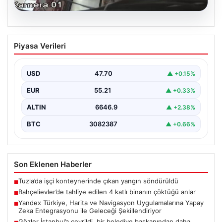
06.08.2026
Bahçelievler’de tahliye edilen 4 katlı
Piyasa Verileri
binanın çöktüğü anlar
{ "title": "Bahçelievler'de 4 Katlı Binanın Çökmenin
Detayları ve Güvenlik Önlemleri", "content": "İstanbul'un
USD
47.70
▲ +0.15%
Bahçelievler…
EUR
55.21
▲ +0.33%
ALTIN
6646.9
▲ +2.38%
BTC
3082387
▲ +0.66%
Son Eklenen Haberler
Tuzla’da işçi konteynerinde çıkan yangın söndürüldü
■
Bahçelievler’de tahliye edilen 4 katlı binanın çöktüğü anlar
■
Yandex Türkiye, Harita ve Navigasyon Uygulamalarına Yapay
■
Zeka Entegrasyonu ile Geleceği Şekillendiriyor
Gözler İstanbul’a çevrildi, bir belediye başkanından daha