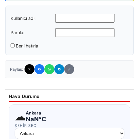
Kullanıcı adı:
Parola:
Beni hatırla
Paylaş:
Hava Durumu
☁
Ankara
NaN°C
ŞEHIR SEÇ