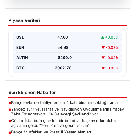
05.08.2026
Yandex Türkiye, Harita ve Navigasyon
Piyasa Verileri
Uygulamalarına Yapay Zeka
Entegrasyonu ile Geleceği
Şekillendiriyor
USD
47.60
▲ +0.05%
Yandex Türkiye, teknolojik gelişmeler ışığında önemli
EUR
54.98
▼ -0.08%
bir adım atarak, en popüler harita ve navigasyon…
ALTIN
6490.9
▼ -0.08%
BTC
3062178
▼ -0.39%
Son Eklenen Haberler
Bahçelievler’de tahliye edilen 4 katlı binanın çöktüğü anlar
■
Yandex Türkiye, Harita ve Navigasyon Uygulamalarına Yapay
■
Zeka Entegrasyonu ile Geleceği Şekillendiriyor
Gözler İstanbul’a çevrildi, bir belediye başkanından daha
■
açıklama geldi. “Yeni Parti’ye geçmiyorum”
Bahçe Mutfakları ve Prestijli Yaşam Alanları
■