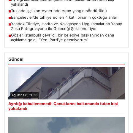
■
yakalandı
Tuzla’da işçi konteynerinde çıkan yangın söndürüldü
■
Bahçelievler’de tahliye edilen 4 katlı binanın çöktüğü anlar
■
Yandex Türkiye, Harita ve Navigasyon Uygulamalarına Yapay
■
Zeka Entegrasyonu ile Geleceği Şekillendiriyor
Gözler İstanbul’a çevrildi, bir belediye başkanından daha
■
açıklama geldi. “Yeni Parti’ye geçmiyorum”
Güncel
Ağustos 8, 2026
Ayrılığı kabullenemedi: Çocuklarını balkonunda tutan kişi
yakalandı