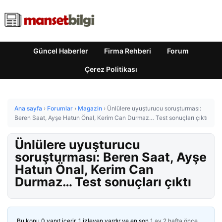
Güncel Haberler
Firma Rehberi
Forum
Çerez Politikası
Ana sayfa
›
Forumlar
›
Magazin
›
Ünlülere uyuşturucu soruşturması:
Beren Saat, Ayşe Hatun Önal, Kerim Can Durmaz… Test sonuçları çıktı
Ünlülere uyuşturucu
soruşturması: Beren Saat, Ayşe
Hatun Önal, Kerim Can
Durmaz… Test sonuçları çıktı
Bu konu 0 yanıt içerir, 1 izleyen vardır ve en son
1 ay 2 hafta önce