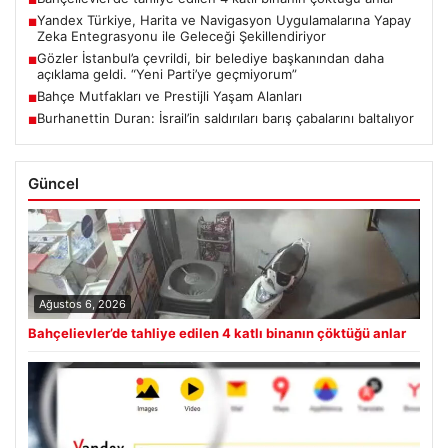
■
Yandex Türkiye, Harita ve Navigasyon Uygulamalarına Yapay
■
Zeka Entegrasyonu ile Geleceği Şekillendiriyor
Gözler İstanbul’a çevrildi, bir belediye başkanından daha
■
açıklama geldi. “Yeni Parti’ye geçmiyorum”
Bahçe Mutfakları ve Prestijli Yaşam Alanları
■
Burhanettin Duran: İsrail’in saldırıları barış çabalarını baltalıyor
■
Güncel
Ağustos 6, 2026
Bahçelievler’de tahliye edilen 4 katlı binanın çöktüğü anlar