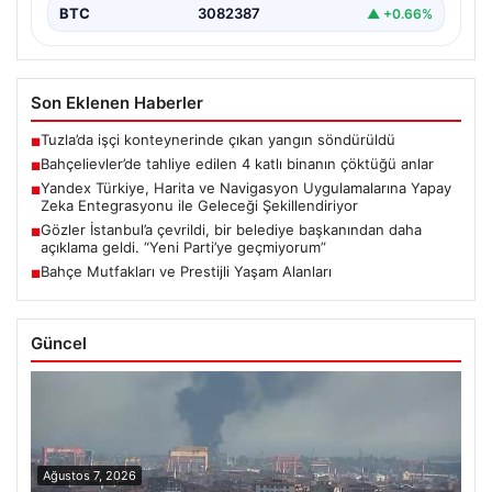
BTC
3082387
▲ +0.66%
Son Eklenen Haberler
Tuzla’da işçi konteynerinde çıkan yangın söndürüldü
■
Bahçelievler’de tahliye edilen 4 katlı binanın çöktüğü anlar
■
Yandex Türkiye, Harita ve Navigasyon Uygulamalarına Yapay
■
Zeka Entegrasyonu ile Geleceği Şekillendiriyor
Gözler İstanbul’a çevrildi, bir belediye başkanından daha
■
açıklama geldi. “Yeni Parti’ye geçmiyorum”
Bahçe Mutfakları ve Prestijli Yaşam Alanları
■
Güncel
Ağustos 7, 2026