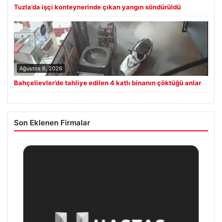
Tuzla’da işçi konteynerinde çıkan yangın söndürüldü
Ağustos 6, 2026
Bahçelievler’de tahliye edilen 4 katlı binanın çöktüğü anlar
Son Eklenen Firmalar