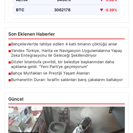
BTC
3062178
▼ -0.39%
Son Eklenen Haberler
Bahçelievler’de tahliye edilen 4 katlı binanın çöktüğü anlar
■
Yandex Türkiye, Harita ve Navigasyon Uygulamalarına Yapay
■
Zeka Entegrasyonu ile Geleceği Şekillendiriyor
Gözler İstanbul’a çevrildi, bir belediye başkanından daha
■
açıklama geldi. “Yeni Parti’ye geçmiyorum”
Bahçe Mutfakları ve Prestijli Yaşam Alanları
■
Burhanettin Duran: İsrail’in saldırıları barış çabalarını baltalıyor
■
Güncel