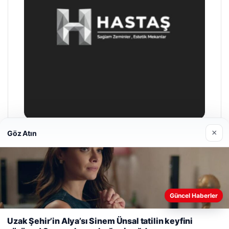
×
Göz Atın
Hastaş Beton
Mayıs 26, 2026
Web sitemizi nasıl kullandığınızı daha iyi anlayabilmek,
Güncel Haberler
deneyiminizi kişiselleştirmek ve geliştirmek amacıyla çerezler
kullanıyoruz.
Çerez Politikamız
Uzak Şehir’in Alya’sı Sinem Ünsal tatilin keyfini