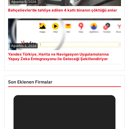
Ağustos 6, 2026
Bahçelievler’de tahliye edilen 4 katlı binanın çöktüğü anlar
Ağustos 5, 2026
Yandex Türkiye, Harita ve Navigasyon Uygulamalarına
Yapay Zeka Entegrasyonu ile Geleceği Şekillendiriyor
Son Eklenen Firmalar