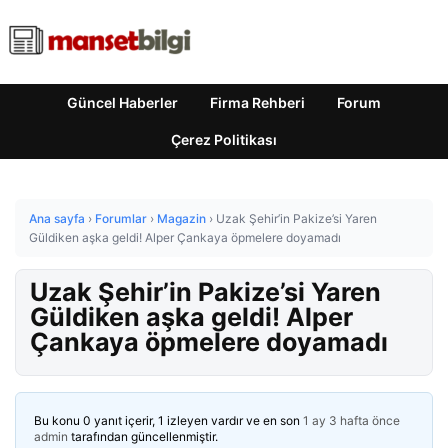
Güncel Haberler
Firma Rehberi
Forum
Çerez Politikası
Ana sayfa
›
Forumlar
›
Magazin
›
Uzak Şehir’in Pakize’si Yaren
Güldiken aşka geldi! Alper Çankaya öpmelere doyamadı
Uzak Şehir’in Pakize’si Yaren
Güldiken aşka geldi! Alper
Çankaya öpmelere doyamadı
Bu konu 0 yanıt içerir, 1 izleyen vardır ve en son
1 ay 3 hafta önce
admin
tarafından güncellenmiştir.