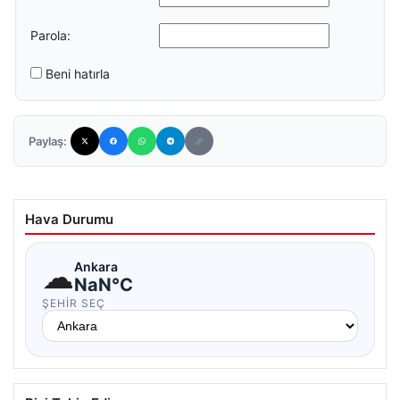
Parola:
Beni hatırla
Paylaş:
Hava Durumu
☁
Ankara
NaN°C
ŞEHIR SEÇ