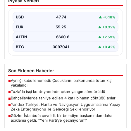
Piyasa Verileri
yangın söndürüldü
Tuzla'da bir inşaat şantiyesinde yer alan iki katlı ve 28
kişinin kaldığı işçi konteynerinde…
USD
47.74
▲ +0.18%
EUR
55.25
▲ +0.32%
ALTIN
6660.6
▲ +2.59%
BTC
3097041
▲ +0.42%
Son Eklenen Haberler
Ayrılığı kabullenemedi: Çocuklarını balkonunda tutan kişi
■
yakalandı
Tuzla’da işçi konteynerinde çıkan yangın söndürüldü
■
Bahçelievler’de tahliye edilen 4 katlı binanın çöktüğü anlar
■
Yandex Türkiye, Harita ve Navigasyon Uygulamalarına Yapay
■
Zeka Entegrasyonu ile Geleceği Şekillendiriyor
Gözler İstanbul’a çevrildi, bir belediye başkanından daha
■
açıklama geldi. “Yeni Parti’ye geçmiyorum”