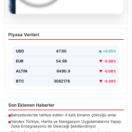
05.08.2026
Yandex Türkiye, Harita ve Navigasyon
Piyasa Verileri
Uygulamalarına Yapay Zeka
Entegrasyonu ile Geleceği
Şekillendiriyor
USD
47.60
▲ +0.05%
Yandex Türkiye, teknolojik gelişmeler ışığında önemli
EUR
54.98
▼ -0.08%
bir adım atarak, en popüler harita ve navigasyon…
ALTIN
6490.9
▼ -0.08%
BTC
3062178
▼ -0.39%
Son Eklenen Haberler
Bahçelievler’de tahliye edilen 4 katlı binanın çöktüğü anlar
■
Yandex Türkiye, Harita ve Navigasyon Uygulamalarına Yapay
■
Zeka Entegrasyonu ile Geleceği Şekillendiriyor