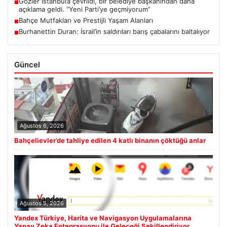
Gözler İstanbul’a çevrildi, bir belediye başkanından daha
■
açıklama geldi. “Yeni Parti’ye geçmiyorum”
Bahçe Mutfakları ve Prestijli Yaşam Alanları
■
Burhanettin Duran: İsrail’in saldırıları barış çabalarını baltalıyor
■
Güncel
Ağustos 6, 2026
Bahçelievler’de tahliye edilen 4 katlı binanın çöktüğü anlar
Ağustos 5, 2026
Yandex Türkiye, Harita ve Navigasyon Uygulamalarına
Yapay Zeka Entegrasyonu ile Geleceği Şekillendiriyor