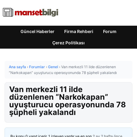
Güncel Haberler
Firma Rehberi
Forum
Çerez Politikası
Ana sayfa
›
Forumlar
›
Genel
›
Van merkezli 11 ilde düzenlenen
“Narkokapan” uyuşturucu operasyonunda 78 şüpheli yakalandı
Van merkezli 11 ilde
düzenlenen “Narkokapan”
uyuşturucu operasyonunda 78
şüpheli yakalandı
Bu konu 0 yanıt içerir, 1 izleyen vardır ve en son
2 ay 2 hafta önce