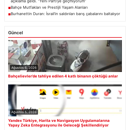
açıklama geldi. “Yeni Parti’ye geçmiyorum”
Bahçe Mutfakları ve Prestijli Yaşam Alanları
■
Burhanettin Duran: İsrail’in saldırıları barış çabalarını baltalıyor
■
Güncel
Ağustos 6, 2026
Bahçelievler’de tahliye edilen 4 katlı binanın çöktüğü anlar
Ağustos 5, 2026
Yandex Türkiye, Harita ve Navigasyon Uygulamalarına
Yapay Zeka Entegrasyonu ile Geleceği Şekillendiriyor