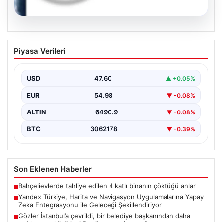
05.08.2026
Yandex Türkiye, Harita ve Navigasyon
Piyasa Verileri
Uygulamalarına Yapay Zeka
Entegrasyonu ile Geleceği
Şekillendiriyor
USD
47.60
▲ +0.05%
Yandex Türkiye, teknolojik gelişmeler ışığında önemli
EUR
54.98
▼ -0.08%
bir adım atarak, en popüler harita ve navigasyon…
ALTIN
6490.9
▼ -0.08%
BTC
3062178
▼ -0.39%
Son Eklenen Haberler
Bahçelievler’de tahliye edilen 4 katlı binanın çöktüğü anlar
■
Yandex Türkiye, Harita ve Navigasyon Uygulamalarına Yapay
■
Zeka Entegrasyonu ile Geleceği Şekillendiriyor
Gözler İstanbul’a çevrildi, bir belediye başkanından daha
■