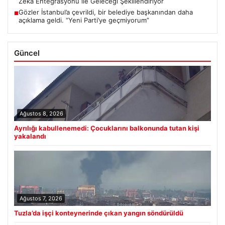
Zeka Entegrasyonu ile Geleceği Şekillendiriyor
Gözler İstanbul’a çevrildi, bir belediye başkanından daha
■
açıklama geldi. “Yeni Parti’ye geçmiyorum”
Güncel
Ağustos 8, 2026
Ayrılığı kabullenemedi: Çocuklarını balkonunda tutan kişi
yakalandı
Ağustos 7, 2026
Tuzla’da işçi konteynerinde çıkan yangın söndürüldü