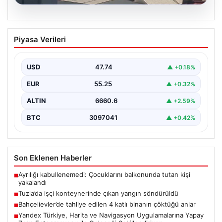
07.08.2026
Tuzla’da işçi konteynerinde çıkan
Piyasa Verileri
yangın söndürüldü
Tuzla'da bir inşaat şantiyesinde yer alan iki katlı ve 28
kişinin kaldığı işçi konteynerinde…
USD
47.74
▲ +0.18%
EUR
55.25
▲ +0.32%
ALTIN
6660.6
▲ +2.59%
BTC
3097041
▲ +0.42%
Son Eklenen Haberler
Ayrılığı kabullenemedi: Çocuklarını balkonunda tutan kişi
■
yakalandı
Tuzla’da işçi konteynerinde çıkan yangın söndürüldü
■
Bahçelievler’de tahliye edilen 4 katlı binanın çöktüğü anlar
■
Yandex Türkiye, Harita ve Navigasyon Uygulamalarına Yapay
■