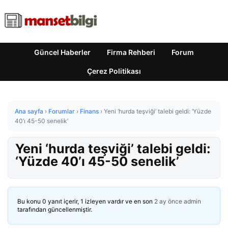
Güncel Haberler
Firma Rehberi
Forum
Çerez Politikası
Ana sayfa
›
Forumlar
›
Finans
›
Yeni ‘hurda teşviği’ talebi geldi: ‘Yüzde
40’ı 45-50 senelik’
Yeni ‘hurda teşviği’ talebi geldi:
‘Yüzde 40’ı 45-50 senelik’
Bu konu 0 yanıt içerir, 1 izleyen vardır ve en son
2 ay önce
admin
tarafından güncellenmiştir.