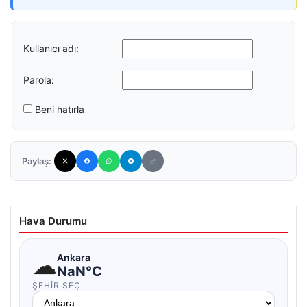
Kullanıcı adı:
Parola:
Beni hatırla
Paylaş:
Hava Durumu
☁
Ankara
NaN°C
ŞEHIR SEÇ