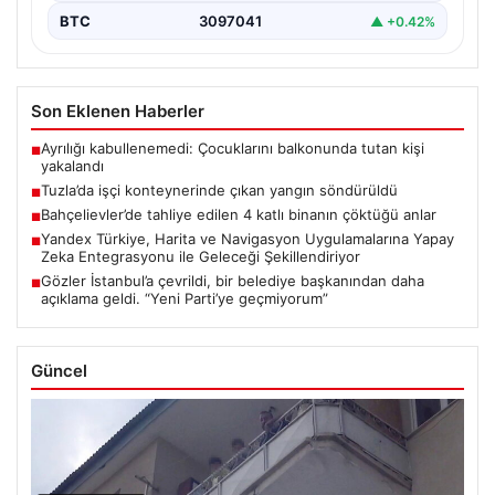
BTC
3097041
▲ +0.42%
Son Eklenen Haberler
Ayrılığı kabullenemedi: Çocuklarını balkonunda tutan kişi
■
yakalandı
Tuzla’da işçi konteynerinde çıkan yangın söndürüldü
■
Bahçelievler’de tahliye edilen 4 katlı binanın çöktüğü anlar
■
Yandex Türkiye, Harita ve Navigasyon Uygulamalarına Yapay
■
Zeka Entegrasyonu ile Geleceği Şekillendiriyor
Gözler İstanbul’a çevrildi, bir belediye başkanından daha
■
açıklama geldi. “Yeni Parti’ye geçmiyorum”
Güncel