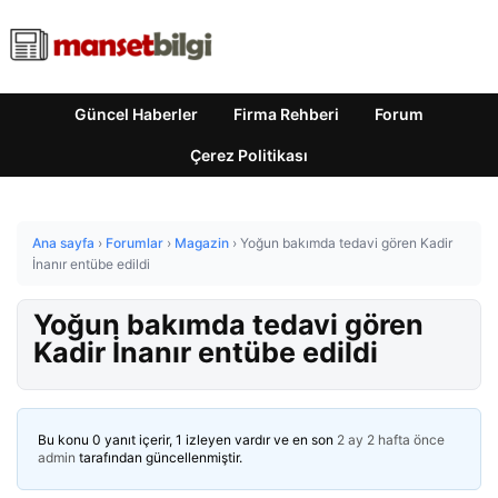
Güncel Haberler
Firma Rehberi
Forum
Çerez Politikası
Ana sayfa
›
Forumlar
›
Magazin
›
Yoğun bakımda tedavi gören Kadir
İnanır entübe edildi
Yoğun bakımda tedavi gören
Kadir İnanır entübe edildi
Bu konu 0 yanıt içerir, 1 izleyen vardır ve en son
2 ay 2 hafta önce
admin
tarafından güncellenmiştir.