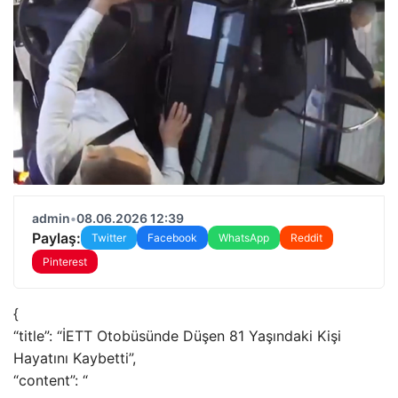
admin
•
08.06.2026 12:39
Paylaş:
Twitter
Facebook
WhatsApp
Reddit
Pinterest
{
“title”: “İETT Otobüsünde Düşen 81 Yaşındaki Kişi
Hayatını Kaybetti”,
“content”: “