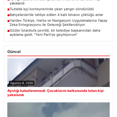
yakalandı
Tuzla’da işçi konteynerinde çıkan yangın söndürüldü
■
Bahçelievler’de tahliye edilen 4 katlı binanın çöktüğü anlar
■
Yandex Türkiye, Harita ve Navigasyon Uygulamalarına Yapay
■
Zeka Entegrasyonu ile Geleceği Şekillendiriyor
Gözler İstanbul’a çevrildi, bir belediye başkanından daha
■
açıklama geldi. “Yeni Parti’ye geçmiyorum”
Güncel
Ağustos 8, 2026
Ayrılığı kabullenemedi: Çocuklarını balkonunda tutan kişi
yakalandı