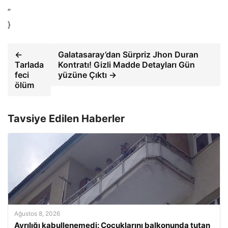
”
}
←
Galatasaray’dan Sürpriz Jhon Duran
Tarlada
Kontratı! Gizli Madde Detayları Gün
feci
yüzüne Çıktı →
ölüm
Tavsiye Edilen Haberler
Ağustos 8, 2026
Ayrılığı kabullenemedi: Çocuklarını balkonunda tutan