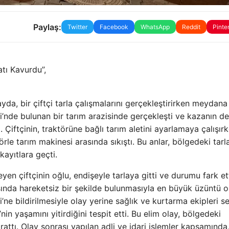
Paylaş:
Twitter
Facebook
WhatsApp
Reddit
Pinte
atı Kavurdu”,
layda, bir çiftçi tarla çalışmalarını gerçekleştirirken meydana
’nde bulunan bir tarım arazisinde gerçekleşti ve kazanın de
 Çiftçinin, traktörüne bağlı tarım aletini ayarlamaya çalışır
e tarım makinesi arasında sıkıştı. Bu anlar, bölgedeki tarla 
kayıtlara geçti.
n çiftçinin oğlu, endişeyle tarlaya gitti ve durumu fark ett
sında hareketsiz bir şekilde bulunmasıyla en büyük üzüntü 
’ne bildirilmesiyle olay yerine sağlık ve kurtarma ekipleri s
’nin yaşamını yitirdiğini tespit etti. Bu elim olay, bölgedeki
attı. Olay sonrası yapılan adli ve idari işlemler kapsamında