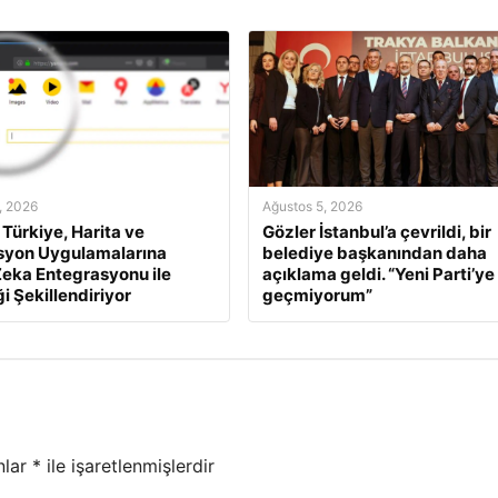
, 2026
Ağustos 5, 2026
Türkiye, Harita ve
Gözler İstanbul’a çevrildi, bir
syon Uygulamalarına
belediye başkanından daha
eka Entegrasyonu ile
açıklama geldi. “Yeni Parti’ye
i Şekillendiriyor
geçmiyorum”
nlar
*
ile işaretlenmişlerdir