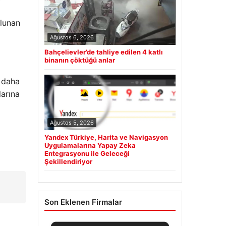
ulunan
Ağustos 6, 2026
Bahçelievler’de tahliye edilen 4 katlı
binanın çöktüğü anlar
a daha
larına
Ağustos 5, 2026
Yandex Türkiye, Harita ve Navigasyon
Uygulamalarına Yapay Zeka
Entegrasyonu ile Geleceği
Şekillendiriyor
Son Eklenen Firmalar