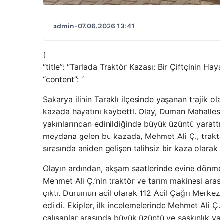
admin
•
07.06.2026 13:41
{
“title”: “Tarlada Traktör Kazası: Bir Çiftçinin Hay
“content”: “
Sakarya ilinin Taraklı ilçesinde yaşanan trajik o
kazada hayatını kaybetti. Olay, Duman Mahallesi
yakınlarından edinildiğinde büyük üzüntü yarattı.
meydana gelen bu kazada, Mehmet Ali Ç., traktörl
sırasında aniden gelişen talihsiz bir kaza olarak 
Olayın ardından, akşam saatlerinde evine dönmeye
Mehmet Ali Ç.’nin traktör ve tarım makinesi ara
çıktı. Durumun acil olarak 112 Acil Çağrı Merkezi
edildi. Ekipler, ilk incelemelerinde Mehmet Ali Ç.
çalışanlar arasında büyük üzüntü ve şaşkınlık yar