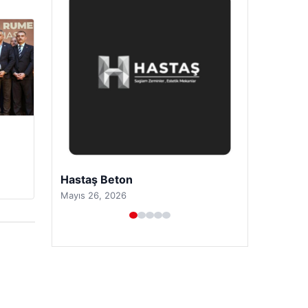
Enes Kaplan Avukatlık Bürosu
Nisan 28, 2026