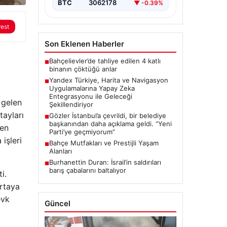
navigasyon…
BTC
3062178
▼ -0.39%
rest
Son Eklenen Haberler
Bahçelievler’de tahliye edilen 4 katlı
■
binanın çöktüğü anlar
Yandex Türkiye, Harita ve Navigasyon
■
Uygulamalarına Yapay Zeka
Entegrasyonu ile Geleceği
 gelen
Şekillendiriyor
tayları
Gözler İstanbul’a çevrildi, bir belediye
■
başkanından daha açıklama geldi. “Yeni
ken
Parti’ye geçmiyorum”
işleri
Bahçe Mutfakları ve Prestijli Yaşam
■
Alanları
Burhanettin Duran: İsrail’in saldırıları
■
barış çabalarını baltalıyor
i.
ortaya
evk
Güncel
,