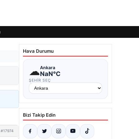
ı
Hava Durumu
☁
Ankara
NaN°C
ŞEHIR SEÇ
Bizi Takip Edin
#17974