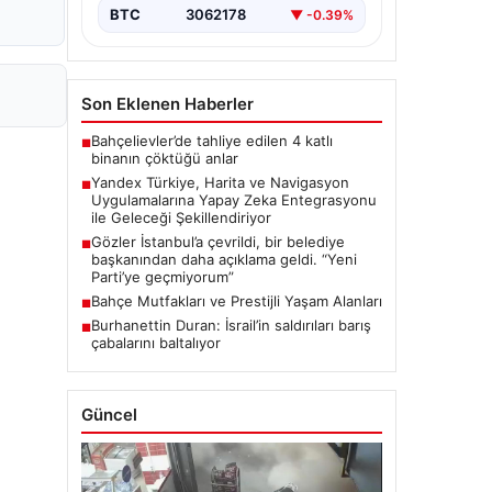
navigasyon…
BTC
3062178
▼ -0.39%
Son Eklenen Haberler
Bahçelievler’de tahliye edilen 4 katlı
■
binanın çöktüğü anlar
Yandex Türkiye, Harita ve Navigasyon
■
Uygulamalarına Yapay Zeka Entegrasyonu
ile Geleceği Şekillendiriyor
Gözler İstanbul’a çevrildi, bir belediye
■
başkanından daha açıklama geldi. “Yeni
Parti’ye geçmiyorum”
Bahçe Mutfakları ve Prestijli Yaşam Alanları
■
Burhanettin Duran: İsrail’in saldırıları barış
■
çabalarını baltalıyor
Güncel