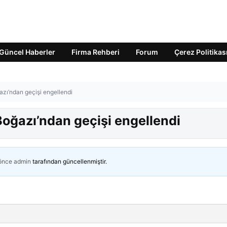
Güncel Haberler
Firma Rehberi
Forum
Çerez Politikas
zı’ndan geçişi engellendi
oğazı’ndan geçişi engellendi
 önce
admin
tarafından güncellenmiştir.