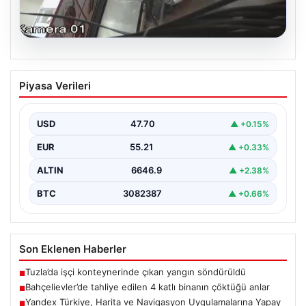
06.08.2026
Bahçelievler’de tahliye edilen 4 katlı
Piyasa Verileri
binanın çöktüğü anlar
{ "title": "Bahçelievler'de 4 Katlı Binanın Çökmenin
Detayları ve Güvenlik Önlemleri", "content": "İstanbul'un
USD
47.70
▲ +0.15%
Bahçelievler…
EUR
55.21
▲ +0.33%
ALTIN
6646.9
▲ +2.38%
BTC
3082387
▲ +0.66%
Son Eklenen Haberler
Tuzla’da işçi konteynerinde çıkan yangın söndürüldü
■
Bahçelievler’de tahliye edilen 4 katlı binanın çöktüğü anlar
■
Yandex Türkiye, Harita ve Navigasyon Uygulamalarına Yapay
■