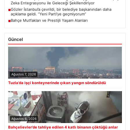
Zeka Entegrasyonu ile Geleceği Şekillendiriyor
Gözler İstanbul’a çevrildi, bir belediye başkanından daha
■
açıklama geldi. “Yeni Parti’ye geçmiyorum”
Bahçe Mutfakları ve Prestijli Yaşam Alanları
■
Güncel
Ağustos 7, 2026
Tuzla’da işçi konteynerinde çıkan yangın söndürüldü
Ağustos 6, 2026
Bahçelievler’de tahliye edilen 4 katlı binanın çöktüğü anlar