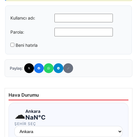
Kullanıcı adı:
Parola:
Beni hatırla
Paylaş:
Hava Durumu
☁
Ankara
NaN°C
ŞEHIR SEÇ