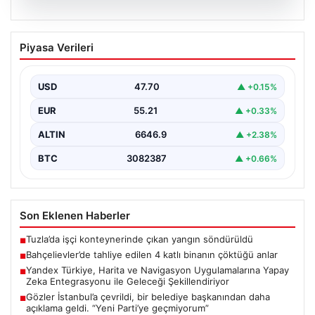
06.08.2026
Bahçelievler’de tahliye edilen 4 katlı
Piyasa Verileri
binanın çöktüğü anlar
{ "title": "Bahçelievler'de 4 Katlı Binanın Çökmenin
Detayları ve Güvenlik Önlemleri", "content": "İstanbul'un
USD
47.70
▲ +0.15%
Bahçelievler…
EUR
55.21
▲ +0.33%
ALTIN
6646.9
▲ +2.38%
BTC
3082387
▲ +0.66%
Son Eklenen Haberler
Tuzla’da işçi konteynerinde çıkan yangın söndürüldü
■
Bahçelievler’de tahliye edilen 4 katlı binanın çöktüğü anlar
■
Yandex Türkiye, Harita ve Navigasyon Uygulamalarına Yapay
■
Zeka Entegrasyonu ile Geleceği Şekillendiriyor
Gözler İstanbul’a çevrildi, bir belediye başkanından daha
■
açıklama geldi. “Yeni Parti’ye geçmiyorum”