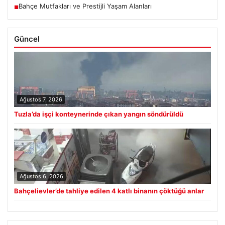
Bahçe Mutfakları ve Prestijli Yaşam Alanları
■
Güncel
Ağustos 7, 2026
Tuzla’da işçi konteynerinde çıkan yangın söndürüldü
Ağustos 6, 2026
Bahçelievler’de tahliye edilen 4 katlı binanın çöktüğü anlar