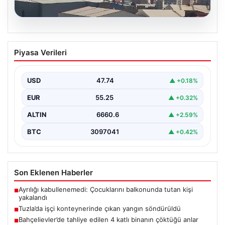
07.08.2026
Tuzla’da işçi konteynerinde çıkan
Piyasa Verileri
yangın söndürüldü
Tuzla'da bir inşaat şantiyesinde yer alan iki katlı ve 28
kişinin kaldığı işçi konteynerinde…
USD
47.74
▲ +0.18%
EUR
55.25
▲ +0.32%
ALTIN
6660.6
▲ +2.59%
BTC
3097041
▲ +0.42%
Son Eklenen Haberler
Ayrılığı kabullenemedi: Çocuklarını balkonunda tutan kişi
■
yakalandı
Tuzla’da işçi konteynerinde çıkan yangın söndürüldü
■
Bahçelievler’de tahliye edilen 4 katlı binanın çöktüğü anlar
■