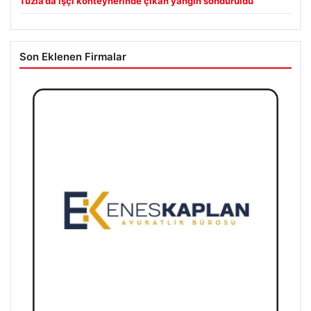
Tuzla’da işçi konteynerinde çıkan yangın söndürüldü
Son Eklenen Firmalar