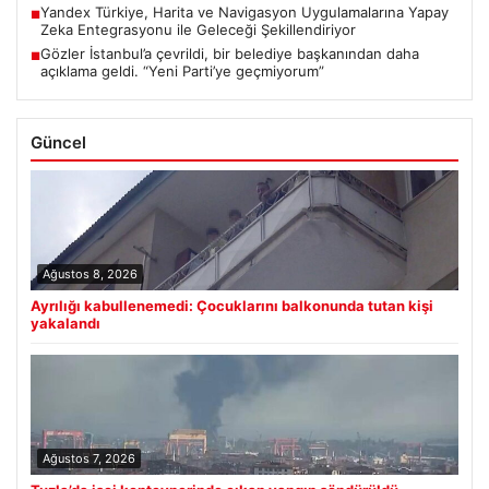
Yandex Türkiye, Harita ve Navigasyon Uygulamalarına Yapay
■
Zeka Entegrasyonu ile Geleceği Şekillendiriyor
Gözler İstanbul’a çevrildi, bir belediye başkanından daha
■
açıklama geldi. “Yeni Parti’ye geçmiyorum”
Güncel
Ağustos 8, 2026
Ayrılığı kabullenemedi: Çocuklarını balkonunda tutan kişi
yakalandı
Ağustos 7, 2026