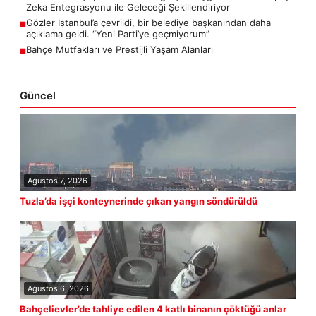
Zeka Entegrasyonu ile Geleceği Şekillendiriyor
Gözler İstanbul’a çevrildi, bir belediye başkanından daha
■
açıklama geldi. “Yeni Parti’ye geçmiyorum”
Bahçe Mutfakları ve Prestijli Yaşam Alanları
■
Güncel
Ağustos 7, 2026
Tuzla’da işçi konteynerinde çıkan yangın söndürüldü
Ağustos 6, 2026
Bahçelievler’de tahliye edilen 4 katlı binanın çöktüğü anlar