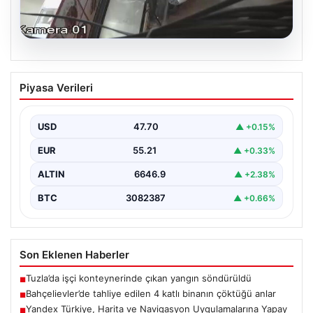
06.08.2026
Bahçelievler’de tahliye edilen 4 katlı
Piyasa Verileri
binanın çöktüğü anlar
{ "title": "Bahçelievler'de 4 Katlı Binanın Çökmenin
Detayları ve Güvenlik Önlemleri", "content": "İstanbul'un
USD
47.70
▲ +0.15%
Bahçelievler…
EUR
55.21
▲ +0.33%
ALTIN
6646.9
▲ +2.38%
BTC
3082387
▲ +0.66%
Son Eklenen Haberler
Tuzla’da işçi konteynerinde çıkan yangın söndürüldü
■
Bahçelievler’de tahliye edilen 4 katlı binanın çöktüğü anlar
■
Yandex Türkiye, Harita ve Navigasyon Uygulamalarına Yapay
■