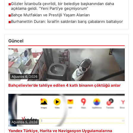
Gözler İstanbul’a çevrildi, bir belediye başkanından daha
■
açıklama geldi. “Yeni Parti’ye geçmiyorum”
Bahçe Mutfakları ve Prestijli Yaşam Alanları
■
Burhanettin Duran: İsrail’in saldırıları barış çabalarını baltalıyor
■
Güncel
Ağustos 6, 2026
Bahçelievler’de tahliye edilen 4 katlı binanın çöktüğü anlar
Ağustos 5, 2026
Yandex Türkiye, Harita ve Navigasyon Uygulamalarına