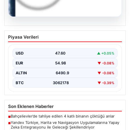
05.08.2026
Yandex Türkiye, Harita ve Navigasyon
Piyasa Verileri
Uygulamalarına Yapay Zeka
Entegrasyonu ile Geleceği
Şekillendiriyor
USD
47.60
▲ +0.05%
Yandex Türkiye, teknolojik gelişmeler ışığında önemli
EUR
54.98
▼ -0.08%
bir adım atarak, en popüler harita ve navigasyon…
ALTIN
6490.9
▼ -0.08%
BTC
3062178
▼ -0.39%
Son Eklenen Haberler
Bahçelievler’de tahliye edilen 4 katlı binanın çöktüğü anlar
■
Yandex Türkiye, Harita ve Navigasyon Uygulamalarına Yapay
■
Zeka Entegrasyonu ile Geleceği Şekillendiriyor